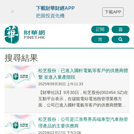
財華智庫網
FINTV
FINMETA
財華證券
媒體矩陣
下載財華財經APP
×
下載APP
智庫沙龍
聯絡我們
把握投資先機
訂閱
简
搜尋結果
松芝股份：已進入國軒電氣等客戶的供應商體
繫 並進入量產階段
2025年09月30日 上午11:33
【財華社訊】9月30日，松芝股份(002454.SZ)在
互動平台表示，在儲能電站電池熱管理業務方
面，公司已進入國軒電氣等客戶的供應商體繫，
並進入量產階段。
松芝股份：公司是江淮尊界高端車型汽車熱管
理產品的主要供應商
2025年02月27日 下午3:06