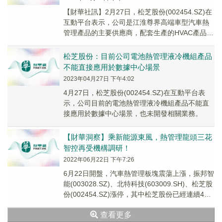
【財華社訊】2月27日，松芝股份(002454.SZ)在
互動平台表示，公司是江淮尊界高端車型汽車熱
管理產品的主要供應商，配套生產的HVAC產品採
用四溫區雙層流技術，具有行業技術領先性。
松芝股份：目前公司電池熱管理液冷機組產品
不能直接應用於數據中心場景
2023年04月27日 下午4:02
4月27日，松芝股份(002454.SZ)在互動平台表
示，公司目前的電池熱管理液冷機組產品不能直
接應用於數據中心場景，也未開發相關業務。
【財華洞察】乘新能源東風，熱管理龍頭三花
智控再受機構調研！
2022年06月22日 下午7:26
6月22日開盤，汽車熱管理板塊震蕩上漲，振邦智
能(003028.SZ)、北特科技(603009.SH)、松芝股
份(002454.SZ)漲停，其中松芝股份已經連續4個
一字板了。熱管...
查看更多