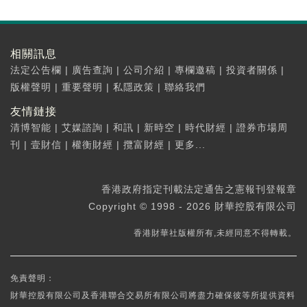
相關訊息
法定公告欄
|
廣告查詢
|
公司介紹
|
專欄邀稿
|
投資者關係
|
版權聲明
|
重要聲明
|
私隱政策
|
聯絡我們
友情鏈接
清博智能
|
艾媒諮詢
|
和訊
|
新時空
|
時代財經
|
證券市場周
刊
|
壹財信
|
權衡財經
|
攬富財經
|
更多...
香港政府指定刊載法定通告之憲報刊登報章
Copyright © 1998 - 2026 財華控股有限公司
香港財華社版權所有,未經同意不得轉載。
免責聲明：
財華控股有限公司及香港聯合交易所有限公司將盡力確保彼等所提供資料