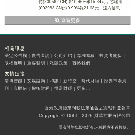
特(300582.CN)漲10.46%報15.84元，芯瑞達
(002983.CN)漲9.99%報21.68元，遠方信息
(30030...
查看更多
相關訊息
法定公告欄
|
廣告查詢
|
公司介紹
|
專欄邀稿
|
投資者關係
|
版權聲明
|
重要聲明
|
私隱政策
|
聯絡我們
友情鏈接
清博智能
|
艾媒諮詢
|
和訊
|
新時空
|
時代財經
|
證券市場周
刊
|
壹財信
|
權衡財經
|
攬富財經
|
更多...
香港政府指定刊載法定通告之憲報刊登報章
Copyright © 1998 - 2026 財華控股有限公司
香港財華社版權所有,未經同意不得轉載。