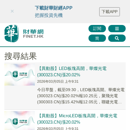
財華智庫網
FINTV
FINMETA
財華證券
媒體矩陣
下載財華財經APP
×
下載APP
智庫沙龍
聯絡我們
把握投資先機
訂閱
简
搜尋結果
【異動股】LED板塊高開，華燦光電
(300323.CN)漲20.02%
2026年03月05日 上午9:31
今日早盤，截至09:30，LED板塊高開。華燦光電
(300323.CN)漲20.02%報10.25元，聚飛光電
(300303.CN)漲15.42%報12.05元，聯建光電
(300...
【異動股】MicroLED板塊高開，華燦光電
(300323.CN)漲20.02%
2026年03月05日 上午9:31