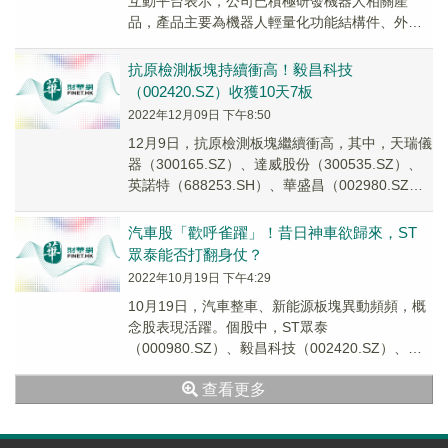
互動平台表示，公司已積極研發機器人相關產
品，產品主要為機器人輕量化功能結構件、外觀
覆蓋件。目前，公司已與光谷東智建立了合作關
系。
抗原檢測板塊持續衝高！毅昌科技
（002420.SZ）收獲10天7板
2022年12月09日 下午8:50
12月9日，抗原檢測板塊繼續衝高，其中，天瑞儀
器（300165.SZ）、達威股份（300535.SZ）、
英諾特（688253.SH）、華盛昌（002980.SZ）
等紛紛漲停，毅昌...
汽車股「歡呼雀躍」！昔日神車欲歸來，ST
眾泰能否打翻身仗？
2022年10月19日 下午4:29
10月19日，汽車整車、新能源板塊異動頻頻，概
念股表現活躍。個股中，ST眾泰
（000980.SZ）、毅昌科技（002420.SZ）、德
賽電池（000049.SZ）均斬獲2連板，實...
查看更多