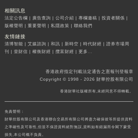
相關訊息
法定公告欄
|
廣告查詢
|
公司介紹
|
專欄邀稿
|
投資者關係
|
版權聲明
|
重要聲明
|
私隱政策
|
聯絡我們
友情鏈接
清博智能
|
艾媒諮詢
|
和訊
|
新時空
|
時代財經
|
證券市場周
刊
|
壹財信
|
權衡財經
|
攬富財經
|
更多...
香港政府指定刊載法定通告之憲報刊登報章
Copyright © 1998 - 2026 財華控股有限公司
香港財華社版權所有,未經同意不得轉載。
免責聲明：
財華控股有限公司及香港聯合交易所有限公司將盡力確保彼等所提供資料
之準確性及可靠性,但並不保證資料絕對無誤,資料如有錯漏而令閣下蒙受
損失,本公司概不負責。