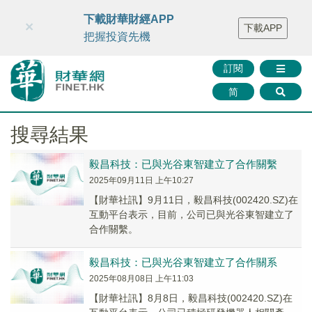
財華智庫網
FINTV
FINMETA
財華證券
媒體矩陣
下載財華財經APP
×
下載APP
智庫沙龍
聯絡我們
把握投資先機
訂閱
简
搜尋結果
毅昌科技：已與光谷東智建立了合作關繫
2025年09月11日 上午10:27
【財華社訊】9月11日，毅昌科技(002420.SZ)在
互動平台表示，目前，公司已與光谷東智建立了
合作關繫。
毅昌科技：已與光谷東智建立了合作關系
2025年08月08日 上午11:03
【財華社訊】8月8日，毅昌科技(002420.SZ)在