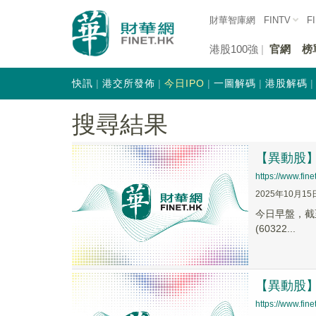
財華智庫網
FINTV
F
港股100強
官網
榜
快訊
港交所發佈
今日IPO
一圖解碼
港股解碼
搜尋結果
【異動股】化
https://www.fi
2025年10月15
今日早盤，截至1
(60322...
【異動股】
https://www.fi