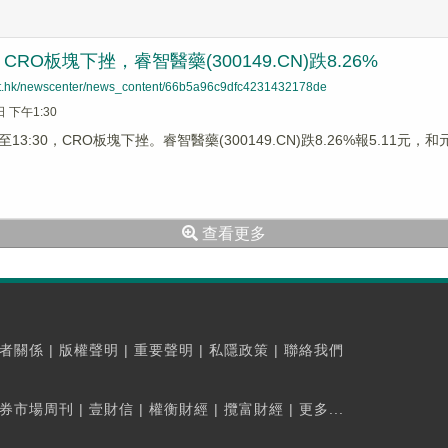
RO板塊下挫，睿智醫藥(300149.CN)跌8.26%
net.hk/newscenter/news_content/66b5a96c9dfc4231432178de
日 下午1:30
3:30，CRO板塊下挫。睿智醫藥(300149.CN)跌8.26%報5.11元，和元生
查看更多
者關係
|
版權聲明
|
重要聲明
|
私隱政策
|
聯絡我們
券市場周刊
|
壹財信
|
權衡財經
|
攬富財經
|
更多...