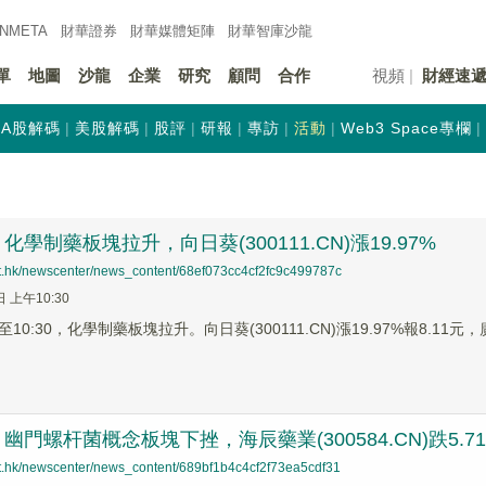
INMETA
財華證券
財華
媒體矩陣
財華
智庫沙龍
單
地圖
沙龍
企業
研究
顧問
合作
視頻
財經速
A股解碼
美股解碼
股評
研報
專訪
活動
Web3 Space專欄
學制藥板塊拉升，向日葵(300111.CN)漲19.97%
net.hk/newscenter/news_content/68ef073cc4cf2fc9c499787c
日 上午10:30
0:30，化學制藥板塊拉升。向日葵(300111.CN)漲19.97%報8.11元，廣生
幽門螺杆菌概念板塊下挫，海辰藥業(300584.CN)跌5.7
net.hk/newscenter/news_content/689bf1b4c4cf2f73ea5cdf31