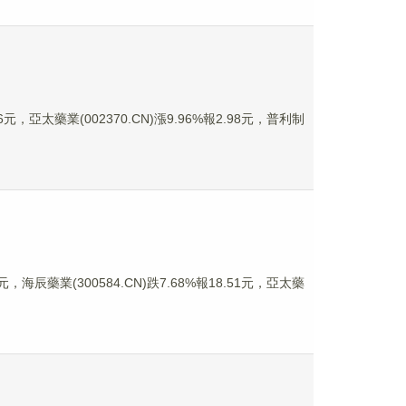
元，亞太藥業(002370.CN)漲9.96%報2.98元，普利制
，海辰藥業(300584.CN)跌7.68%報18.51元，亞太藥