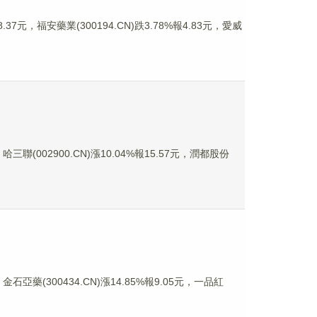
7元，福安藥業(300194.CN)跌3.78%報4.83元，愛威
三聯(002900.CN)漲10.04%報15.57元，潤都股份
石亞藥(300434.CN)漲14.85%報9.05元，一品紅