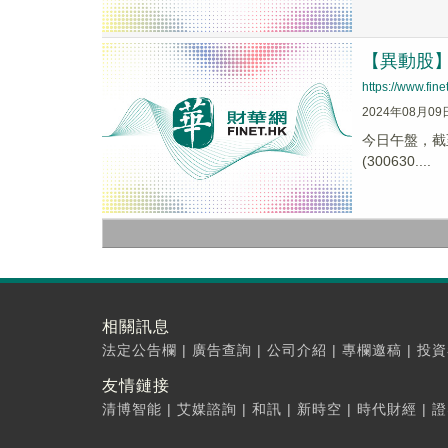
【異動股】C
https://www.fi
2024年08月09
今日午盤，截至1
(300630....
相關訊息
法定公告欄
|
廣告查詢
|
公司介紹
|
專欄邀稿
|
投資
友情鏈接
清博智能
|
艾媒諮詢
|
和訊
|
新時空
|
時代財經
|
證