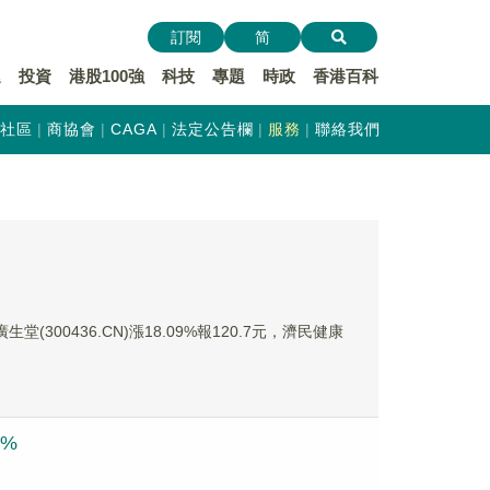
訂閱
简
遞
投資
港股100強
科技
專題
時政
香港百科
社區
商協會
CAGA
法定公告欄
服務
聯絡我們
堂(300436.CN)漲18.09%報120.7元，濟民健康
1%