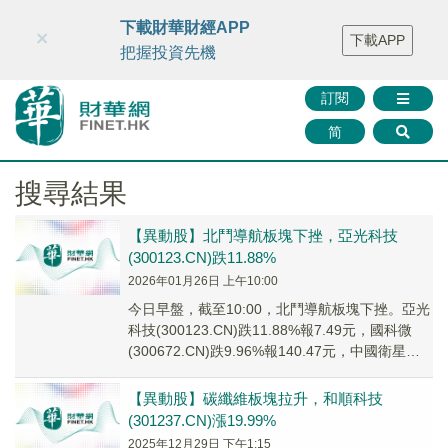
財華智庫網
FINTV
FINMETA
財華證券
媒體矩陣
下載財華財經APP
×
下載APP
智庫沙龍
聯絡我們
把握投資先機
訂閱
简
搜尋結果
【異動股】北鬥導航板塊下挫，亞光科技
(300123.CN)跌11.88%
2026年01月26日 上午10:00
今日早盤，截至10:00，北鬥導航板塊下挫。亞光
科技(300123.CN)跌11.88%報7.49元，國科微
(300672.CN)跌9.96%報140.47元，中國衛星
(6001...
【異動股】碳纖維板塊拉升，和順科技
(301237.CN)漲19.99%
2025年12月29日 下午1:15