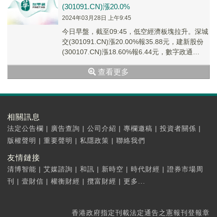
(301091.CN)漲20.0%
2024年03月28日 上午9:45
今日早盤，截至09:45，低空經濟板塊拉升。深城
交(301091.CN)漲20.00%報35.88元，建新股份
(300107.CN)漲18.60%報6.44元，數字政通
(3000...
查看更多
相關訊息
法定公告欄
|
廣告查詢
|
公司介紹
|
專欄邀稿
|
投資者關係
|
版權聲明
|
重要聲明
|
私隱政策
|
聯絡我們
友情鏈接
清博智能
|
艾媒諮詢
|
和訊
|
新時空
|
時代財經
|
證券市場周
刊
|
壹財信
|
權衡財經
|
攬富財經
|
更多...
香港政府指定刊載法定通告之憲報刊登報章