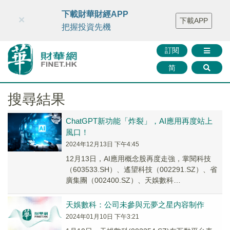
財華智庫網
FINTV
FINMETA
財華證券
媒體矩陣
下載財華財經APP
×
下載APP
智庫沙龍
聯絡我們
把握投資先機
訂閱
简
搜尋結果
ChatGPT新功能「炸裂」，AI應用再度站上
風口！
2024年12月13日 下午4:45
12月13日，AI應用概念股再度走強，掌閱科技
（603533.SH）、遙望科技（002291.SZ）、省
廣集團（002400.SZ）、天娛數科
（002354.SZ）漲10%，華策...
天娛數科：公司未參與元夢之星内容制作
2024年01月10日 下午3:21