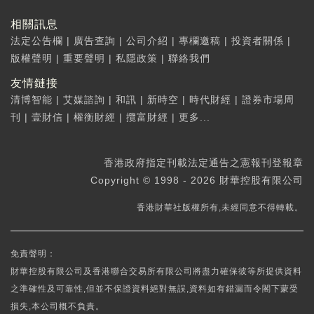
相關訊息
法定公告欄
|
廣告查詢
|
公司介紹
|
專欄邀稿
|
投資者關係
|
版權聲明
|
重要聲明
|
私隱政策
|
聯絡我們
友情鏈接
清博智能
|
艾媒諮詢
|
和訊
|
新時空
|
時代財經
|
證券市場周
刊
|
壹財信
|
權衡財經
|
攬富財經
|
更多...
香港政府指定刊載法定通告之憲報刊登報章
Copyright © 1998 - 2026 財華控股有限公司
香港財華社版權所有,未經同意不得轉載。
免責聲明：
財華控股有限公司及香港聯合交易所有限公司將盡力確保彼等所提供資料
之準確性及可靠性,但並不保證資料絕對無誤,資料如有錯漏而令閣下蒙受
損失,本公司概不負責。