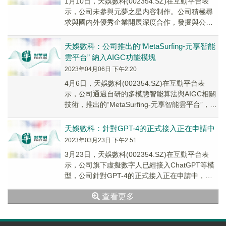
1月10日，天娛數科(002354.SZ)在互動平台表
示，公司未參與元夢之星内容制作。公司積極尋
求與國内外優秀企業開展深度合作，發掘與公司
現有業務結合的應用場景，建立良性的生態合作
夥伴關系。
天娛數科：公司推出的“MetaSurfing-元享智能
雲平台” 納入AIGC功能模塊
2023年04月06日 下午2:20
4月6日，天娛數科(002354.SZ)在互動平台表
示，公司通過自研的多模態智能算法與AIGC相關
技術，推出的“MetaSurfing-元享智能雲平台”，納
入了AIGC功能模塊，...
天娛數科：針對GPT-4的正式接入正在申請中
2023年03月23日 下午2:51
3月23日，天娛數科(002354.SZ)在互動平台表
示，公司旗下虛擬數字人已經接入ChatGPT等模
型，公司針對GPT-4的正式接入正在申請中，主
要用於持續優化內容生產效率與創...
查看更多