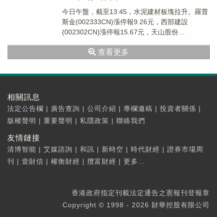
今日午盤，截至13:45，水泥建材板塊拉升。羅普
斯金(002333CN)漲停報9.26元，西部建設
(002302CN)漲停報15.67元，天山股份
(000877CN)漲停報12....
查看更多
相關訊息
法定公告欄
|
廣告查詢
|
公司介紹
|
專欄邀稿
|
投資者關係
|
版權聲明
|
重要聲明
|
私隱政策
|
聯絡我們
友情鏈接
清博智能
|
艾媒諮詢
|
和訊
|
新時空
|
時代財經
|
證券市場周
刊
|
壹財信
|
權衡財經
|
攬富財經
|
更多...
香港政府指定刊載法定通告之憲報刊登報章
Copyright © 1998 - 2026 財華控股有限公司