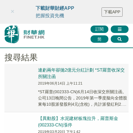
財華智庫網
FINTV
FINMETA
財華證券
媒體矩陣
下載財華財經APP
×
下載APP
智庫沙龍
聯絡我們
把握投資先機
訂閱
简
搜尋結果
連虧兩年卻拋2億元分紅計劃 *ST羅普收深交
所關注函
2019年06月14日 上午11:21
*ST羅普(002333-CN)6月14日收深交所關注函。
公司13日晚間公告，2019年第一季度擬向全體股
東每10股派發股利4元(含稅)，共計派發紅利2.01
億元(含稅)。深交所...
【異動股】水泥建材板塊拉升，羅普斯金
(002333-CN)漲停
2019年03月20日 下午1:42