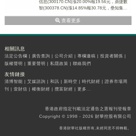
信息(300170.CN)漲20.00%報19.56元，鼎捷數
智(300378.CN)漲14.85%報30.78元，壘知集團
(0...
查看更多
相關訊息
法定公告欄
|
廣告查詢
|
公司介紹
|
專欄邀稿
|
投資者關係
|
版權聲明
|
重要聲明
|
私隱政策
|
聯絡我們
友情鏈接
清博智能
|
艾媒諮詢
|
和訊
|
新時空
|
時代財經
|
證券市場周
刊
|
壹財信
|
權衡財經
|
攬富財經
|
更多...
香港政府指定刊載法定通告之憲報刊登報章
Copyright © 1998 - 2026 財華控股有限公司
香港財華社版權所有,未經同意不得轉載。