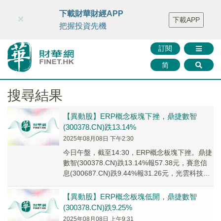
財華智庫網
FINTV
FINMETA
財華證券
媒體矩陣
下載財華財經APP
×
下載APP
智庫沙龍
聯絡我們
把握投資先機
訂閱
简
搜尋結果
【異動股】ERP概念板塊下挫，鼎捷數智
(300378.CN)跌13.14%
2025年08月08日 下午2:30
今日午盤，截至14:30，ERP概念板塊下挫。鼎捷
數智(300378.CN)跌13.14%報57.38元，賽意信
息(300687.CN)跌9.44%報31.26元，光雲科技
(68...
【異動股】ERP概念板塊低開，鼎捷數智
(300378.CN)跌9.25%
2025年08月08日 上午9:31