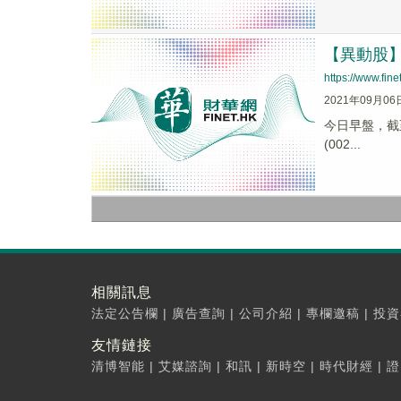
【異動股】化
https://www.fi
2021年09月06
今日早盤，截至0
(002...
相關訊息
法定公告欄
|
廣告查詢
|
公司介紹
|
專欄邀稿
|
投資
友情鏈接
清博智能
|
艾媒諮詢
|
和訊
|
新時空
|
時代財經
|
證