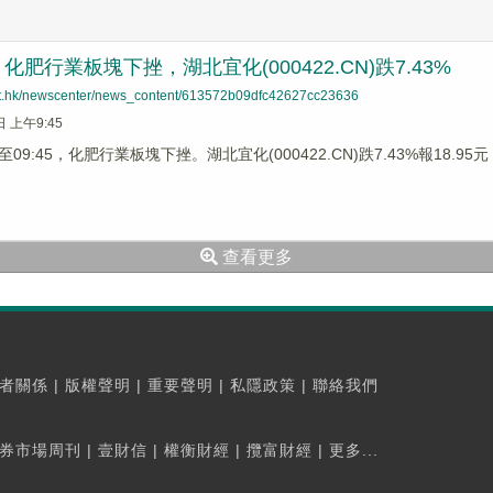
肥行業板塊下挫，湖北宜化(000422.CN)跌7.43%
net.hk/newscenter/news_content/613572b09dfc42627cc23636
日 上午9:45
9:45，化肥行業板塊下挫。湖北宜化(000422.CN)跌7.43%報18.95元，*S
查看更多
者關係
|
版權聲明
|
重要聲明
|
私隱政策
|
聯絡我們
券市場周刊
|
壹財信
|
權衡財經
|
攬富財經
|
更多...