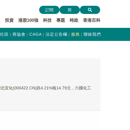
訂閱
简
遞
投資
港股100強
科技
專題
時政
香港百科
社區
商協會
CAGA
法定公告欄
服務
聯絡我們
宜化(000422.CN)跌4.21%報14.79元，六國化工