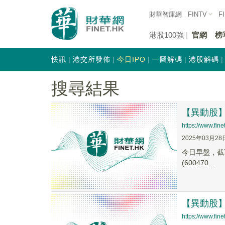
財華智庫網
FINTV
F
港股100強
官網
榜
快訊
港交所發佈
今日IPO
一圖解碼
港股解碼
搜尋結果
【異動股】化
https://www.fi
2025年03月28
今日早盤，截至0
(600470...
【異動股】化
https://www.fi