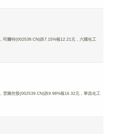
司爾特(002538.CN)跌7.15%報12.21元，六國化工
雲圖控股(002539.CN)跌9.98%報16.32元，華昌化工