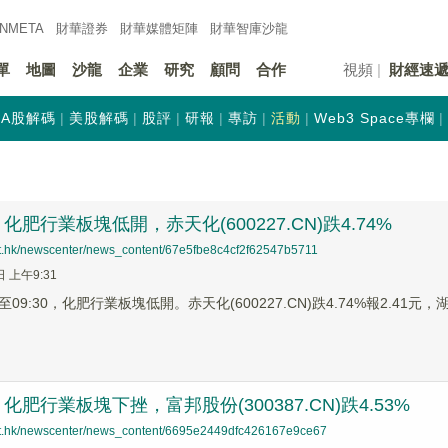
INMETA
財華證券
財華
媒體矩陣
財華
智庫沙龍
單
地圖
沙龍
企業
研究
顧問
合作
視頻
財經速
A股解碼
美股解碼
股評
研報
專訪
活動
Web3 Space專欄
肥行業板塊低開，赤天化(600227.CN)跌4.74%
net.hk/newscenter/news_content/67e5fbe8c4cf2f62547b5711
日 上午9:31
9:30，化肥行業板塊低開。赤天化(600227.CN)跌4.74%報2.41元，湖北
肥行業板塊下挫，富邦股份(300387.CN)跌4.53%
net.hk/newscenter/news_content/6695e2449dfc426167e9ce67