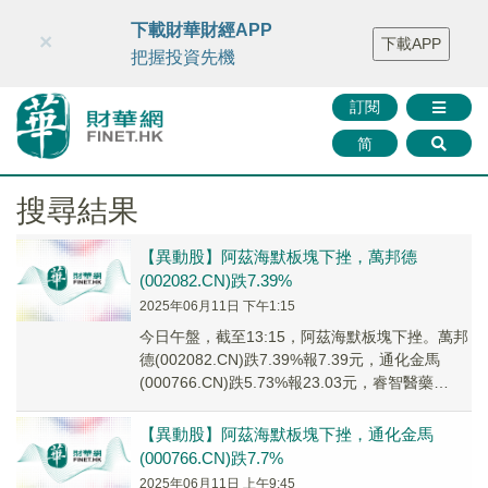
財華智庫網
FINTV
FINMETA
財華證券
媒體矩陣
下載財華財經APP
×
下載APP
智庫沙龍
聯絡我們
把握投資先機
訂閱
简
搜尋結果
【異動股】阿茲海默板塊下挫，萬邦德
(002082.CN)跌7.39%
2025年06月11日 下午1:15
今日午盤，截至13:15，阿茲海默板塊下挫。萬邦
德(002082.CN)跌7.39%報7.39元，通化金馬
(000766.CN)跌5.73%報23.03元，睿智醫藥
(300149...
【異動股】阿茲海默板塊下挫，通化金馬
(000766.CN)跌7.7%
2025年06月11日 上午9:45