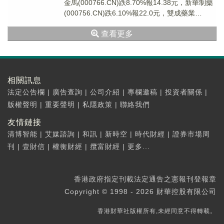
金馬(000766.CN)跌8.70%報14.38元，新華制藥
(000756.CN)跌6.10%報22.0元，雙成藥業
(00269...
查看更多
相關訊息
法定公告欄
|
廣告查詢
|
公司介紹
|
專欄邀稿
|
投資者關係
|
版權聲明
|
重要聲明
|
私隱政策
|
聯絡我們
友情鏈接
清博智能
|
艾媒諮詢
|
和訊
|
新時空
|
時代財經
|
證券市場周
刊
|
壹財信
|
權衡財經
|
攬富財經
|
更多...
香港政府指定刊載法定通告之憲報刊登報章
Copyright © 1998 - 2026 財華控股有限公司
香港財華社版權所有,未經同意不得轉載。