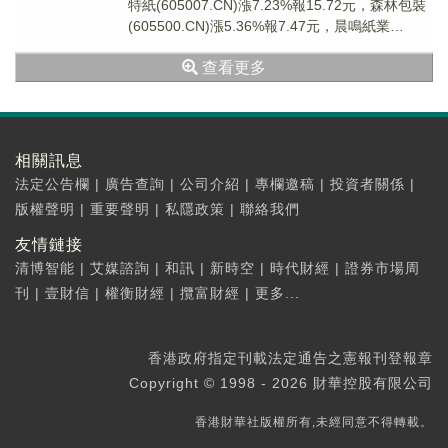
特紙(605007.CN)漲7.23%報15.72元，森林包裝
(605500.CN)漲5.36%報7.47元，晨鳴紙業
(00048...
查看更多
相關訊息
法定公告欄
|
廣告查詢
|
公司介紹
|
專欄邀稿
|
投資者關係
|
版權聲明
|
重要聲明
|
私隱政策
|
聯絡我們
友情鏈接
清博智能
|
艾媒諮詢
|
和訊
|
新時空
|
時代財經
|
證券市場周
刊
|
壹財信
|
權衡財經
|
攬富財經
|
更多...
香港政府指定刊載法定通告之憲報刊登報章
Copyright © 1998 - 2026 財華控股有限公司
香港財華社版權所有,未經同意不得轉載。