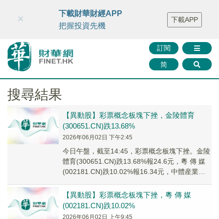
財華智庫網
FINTV
FINMETA
財華證券
媒體矩陣
下載財華財經APP
×
下載APP
智庫沙龍
聯絡我們
把握投資先機
訂閱
简
搜尋結果
【異動股】彩票概念板塊下挫，金陵體育
(300651.CN)跌13.68%
2026年06月02日 下午2:45
今日午盤，截至14:45，彩票概念板塊下挫。金陵
體育(300651.CN)跌13.68%報24.6元，粵 傳 媒
(002181.CN)跌10.02%報16.34元，中體産業
(60...
【異動股】彩票概念板塊下挫，粵 傳 媒
(002181.CN)跌10.02%
2026年06月02日 上午9:45