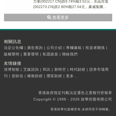
力泰(002217.CN)跌9.74%報3.52元，水晶光電
(002273.CN)跌2.80%報27.04元，豪威集團
(60350...
查看更多
相關訊息
法定公告欄
|
廣告查詢
|
公司介紹
|
專欄邀稿
|
投資者關係
|
版權聲明
|
重要聲明
|
私隱政策
|
聯絡我們
友情鏈接
清博智能
|
艾媒諮詢
|
和訊
|
新時空
|
時代財經
|
證券市場周
刊
|
壹財信
|
權衡財經
|
攬富財經
|
更多...
香港政府指定刊載法定通告之憲報刊登報章
Copyright © 1998 - 2026 財華控股有限公司
香港財華社版權所有,未經同意不得轉載。