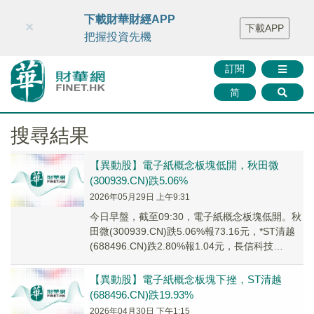
財華智庫網
FINTV
FINMETA
財華證券
媒體矩陣
下載財華財經APP
×
下載APP
智庫沙龍
聯絡我們
把握投資先機
訂閱
简
搜尋結果
【異動股】電子紙概念板塊低開，秋田微
(300939.CN)跌5.06%
2026年05月29日 上午9:31
今日早盤，截至09:30，電子紙概念板塊低開。秋
田微(300939.CN)跌5.06%報73.16元，*ST清越
(688496.CN)跌2.80%報1.04元，長信科技
(3000...
【異動股】電子紙概念板塊下挫，ST清越
(688496.CN)跌19.93%
2026年04月30日 下午1:15