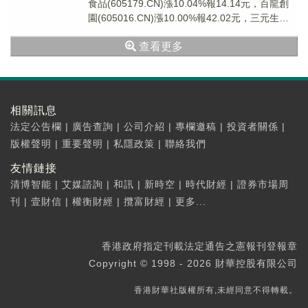
食品(605179.CN)漲10.04%報14.14元，百龍創
園(605016.CN)漲10.00%報42.02元，三元生物
(30...
查看更多
相關訊息
法定公告欄
|
廣告查詢
|
公司介紹
|
專欄邀稿
|
投資者關係
|
版權聲明
|
重要聲明
|
私隱政策
|
聯絡我們
友情鏈接
清博智能
|
艾媒諮詢
|
和訊
|
新時空
|
時代財經
|
證券市場周
刊
|
壹財信
|
權衡財經
|
攬富財經
|
更多...
香港政府指定刊載法定通告之憲報刊登報章
Copyright © 1998 - 2026 財華控股有限公司
香港財華社版權所有,未經同意不得轉載。