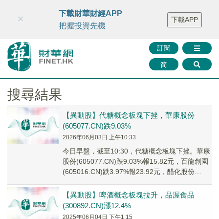
財華智庫網
FINTV
FINMETA
財華證券
媒體矩陣
下載財華財經APP
×
下載APP
智庫沙龍
聯絡我們
把握投資先機
訂閱
简
搜尋結果
【異動股】代糖概念板塊下挫，華康股份
(605077.CN)跌9.03%
2026年06月03日 上午10:33
今日早盤，截至10:30，代糖概念板塊下挫。華康
股份(605077.CN)跌9.03%報15.82元，百龍創園
(605016.CN)跌3.97%報23.92元，醋化股份
(6039...
【異動股】啤酒概念板塊拉升，品渥食品
(300892.CN)漲12.4%
2025年06月04日 下午1:15