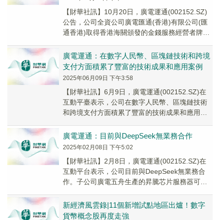
【財華社訊】10月20日，廣電運通(002152.SZ)
公告，公司全資公司廣電匯通(香港)有限公司(匯
通香港)取得香港海關頒發的金錢服務經營者牌照
(MSO牌照)，牌照有效期自20...
廣電運通：在數字人民幣、區塊鏈技術和跨境
支付方面積累了豐富的技術成果和應用案例
2025年06月09日 下午3:58
【財華社訊】6月9日，廣電運通(002152.SZ)在
互動平臺表示，公司在數字人民幣、區塊鏈技術
和跨境支付方面積累了豐富的技術成果和應用案
例。公司會結合業務密切關注市場動態，積極把
握市場機會。
廣電運通：目前與DeepSeek無業務合作
2025年02月08日 下午5:02
【財華社訊】2月8日，廣電運通(002152.SZ)在
互動平台表示，公司目前與DeepSeek無業務合
作。子公司廣電五舟生產的昇騰芯片服務器可以
支持deepseek，需要進行軟件適配和安裝即可使
用。
新經濟風雲錄|11個新增試點地區出爐！數字
貨幣概念股再度走強