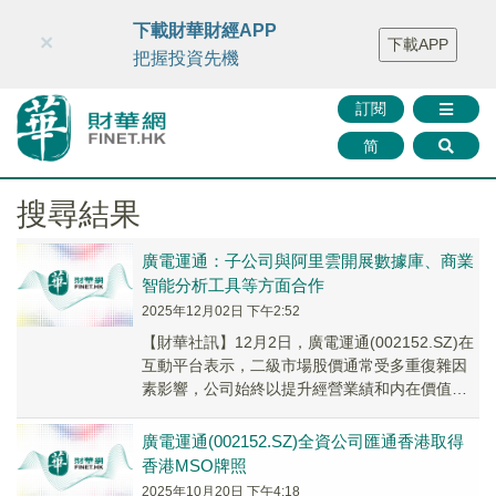
財華智庫網
FINTV
FINMETA
財華證券
媒體矩陣
下載財華財經APP
×
下載APP
智庫沙龍
聯絡我們
把握投資先機
訂閱
简
搜尋結果
廣電運通：子公司與阿里雲開展數據庫、商業
智能分析工具等方面合作
2025年12月02日 下午2:52
【財華社訊】12月2日，廣電運通(002152.SZ)在
互動平台表示，二級市場股價通常受多重復雜因
素影響，公司始終以提升經營業績和内在價值為
核心，並通過持續分紅等方式積極回報股東...
廣電運通(002152.SZ)全資公司匯通香港取得
香港MSO牌照
2025年10月20日 下午4:18