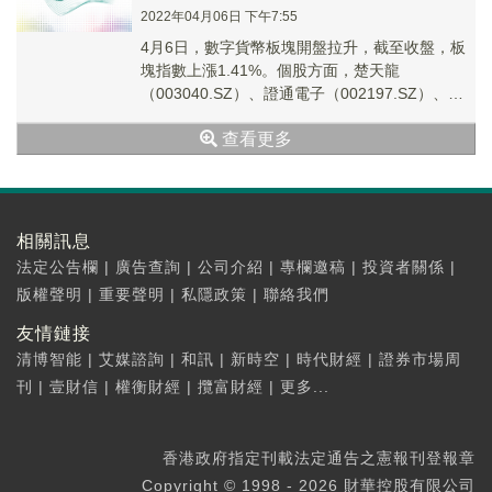
2022年04月06日 下午7:55
4月6日，數字貨幣板塊開盤拉升，截至收盤，板
塊指數上漲1.41%。個股方面，楚天龍
（003040.SZ）、證通電子（002197.SZ）、南
天信息（000948.SZ）等漲停，神...
查看更多
相關訊息
法定公告欄
|
廣告查詢
|
公司介紹
|
專欄邀稿
|
投資者關係
|
版權聲明
|
重要聲明
|
私隱政策
|
聯絡我們
友情鏈接
清博智能
|
艾媒諮詢
|
和訊
|
新時空
|
時代財經
|
證券市場周
刊
|
壹財信
|
權衡財經
|
攬富財經
|
更多...
香港政府指定刊載法定通告之憲報刊登報章
Copyright © 1998 - 2026 財華控股有限公司