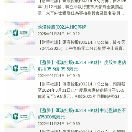
【財華社訊】匯漢控股(00214.HK)公佈，自2026
年1月12日起，獨立非執行董事馬豪輝金紫荊星
章，太平紳士獲委任為審核委員會及提名委員會
成員；執行董事潘澄獲委任為提名委員會...
匯漢控股(00214.HK)停牌
2025年01月24日 上午9:12
【財華社訊】匯漢控股(00214.HK)公佈，於今天
（24/1/2025）上午九時零二分起短暫停止買賣。
【盈警】滙漢控股(00214.HK)料年度股東應佔
虧損35.5億-39.5港元
2024年06月14日 上午9:45
【財華社訊】滙漢控股(00214.HK)公佈，預期截
至2024年3月31日止年度股東應佔虧損介乎35.5
億港元至39.5港元，相較2023年同期錄得溢利
4.29億港元。
【盈警】匯漢控股(00214.HK)料中期盈轉虧不
超5000萬港元
2022年11月24日 上午9:39