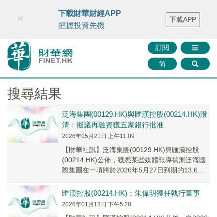
財華智庫網
FINTV
FINMETA
財華證券
媒體矩陣
下載財華財經APP
×
下載APP
智庫沙龍
聯絡我們
把握投資先機
訂閱
简
搜尋結果
泛海集團(00129.HK)與匯漢控股(00214.HK)澄
清：擬議再融資獲五家銀行批准
2026年05月21日 上午11:09
​【財華社訊】泛海集團(00129.HK)與匯漢控股
(00214.HK)公佈，獲悉某些媒體報導揣測泛海國
際集團在一項將於2026年5月27日到期的13.6億
港元貸款融資的擬議再融...
匯漢控股(00214.HK)：朱偉明獲任執行董事
2026年01月13日 下午5:28