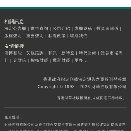
相關訊息
法定公告欄
|
廣告查詢
|
公司介紹
|
專欄邀稿
|
投資者關係
|
版權聲明
|
重要聲明
|
私隱政策
|
聯絡我們
友情鏈接
清博智能
|
艾媒諮詢
|
和訊
|
新時空
|
時代財經
|
證券市場周
刊
|
壹財信
|
權衡財經
|
攬富財經
|
更多...
香港政府指定刊載法定通告之憲報刊登報章
Copyright © 1998 - 2026 財華控股有限公司
香港財華社版權所有,未經同意不得轉載。
免責聲明：
財華控股有限公司及香港聯合交易所有限公司將盡力確保彼等所提供資料