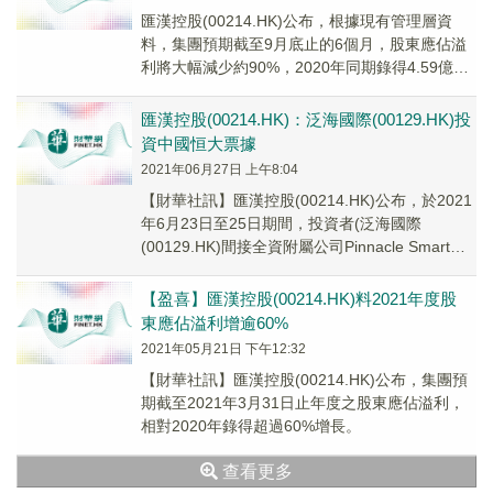
匯漢控股(00214.HK)公布，根據現有管理層資
料，集團預期截至9月底止的6個月，股東應佔溢
利將大幅減少約90%，2020年同期錄得4.59億
元。
匯漢控股(00214.HK)：泛海國際(00129.HK)投
資中國恒大票據
2021年06月27日 上午8:04
【財華社訊】匯漢控股(00214.HK)公布，於2021
年6月23日至25日期間，投資者(泛海國際
(00129.HK)間接全資附屬公司Pinnacle Smart
Limited...
【盈喜】匯漢控股(00214.HK)料2021年度股
東應佔溢利增逾60%
2021年05月21日 下午12:32
【財華社訊】匯漢控股(00214.HK)公布，集團預
期截至2021年3月31日止年度之股東應佔溢利，
相對2020年錄得超過60%增長。
查看更多