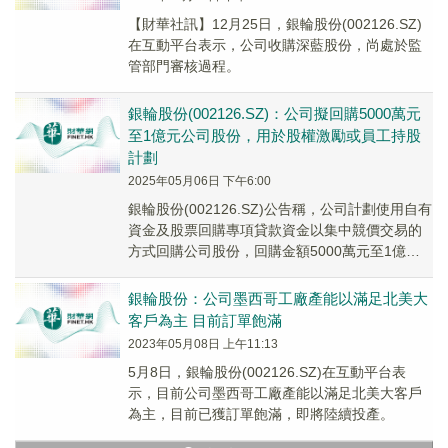
【財華社訊】12月25日，銀輪股份(002126.SZ)
在互動平台表示，公司收購深藍股份，尚處於監
管部門審核過程。
銀輪股份(002126.SZ)：公司擬回購5000萬元
至1億元公司股份，用於股權激勵或員工持股
計劃
2025年05月06日 下午6:00
銀輪股份(002126.SZ)公告稱，公司計劃使用自有
資金及股票回購專項貸款資金以集中競價交易的
方式回購公司股份，回購金額5000萬元至1億
元，回購價格不超過36元/股。
銀輪股份：公司墨西哥工廠產能以滿足北美大
客戶為主 目前訂單飽滿
2023年05月08日 上午11:13
5月8日，銀輪股份(002126.SZ)在互動平台表
示，目前公司墨西哥工廠產能以滿足北美大客戶
為主，目前已獲訂單飽滿，即將陸續投產。