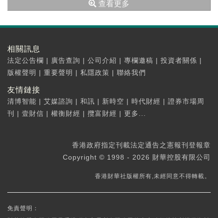
查看更多
相關訊息
法定公告欄
|
廣告查詢
|
公司介紹
|
專欄邀稿
|
投資者關係
|
版權聲明
|
重要聲明
|
私隱政策
|
聯絡我們
友情鏈接
清博智能
|
艾媒諮詢
|
和訊
|
新時空
|
時代財經
|
證券市場周
刊
|
壹財信
|
權衡財經
|
攬富財經
|
更多...
香港政府指定刊載法定通告之憲報刊登報章
Copyright © 1998 - 2026 財華控股有限公司
香港財華社版權所有,未經同意不得轉載。
免責聲明：