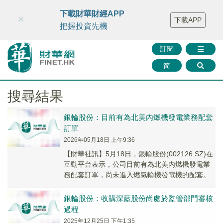
財華智庫網
FINTV
FINMETA
財華證券
媒體矩陣
下載財華財經APP
×
下載APP
智庫沙龍
聯絡我們
把握投資先機
訂閱
简
搜尋結果
銀輪股份：目前有為北美內燃機發電業務配套
訂單
2026年05月18日 上午9:36
【財華社訊】5月18日，銀輪股份(002126.SZ)在
互動平台表示，公司目前有為北美內燃機發電業
務配套訂單，尚未進入燃氣輪機發電機的配套。
銀輪股份：收購深藍股份尚處於監管部門審核
過程
2025年12月25日 下午1:35