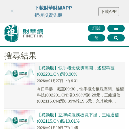
財華智庫網
FINTV
FINMETA
財華證券
媒體矩陣
下載財華財經APP
×
下載APP
智庫沙龍
聯絡我們
把握投資先機
訂閱
简
搜尋結果
【異動股】快手概念板塊高開，遙望科技
(002291.CN)漲9.96%
2026年01月27日 上午9:31
今日早盤，截至09:30，快手概念板塊高開。遙望
科技(002291.CN)漲9.96%報8.28元，三維通信
(002115.CN)漲8.39%報15.5元，久其軟件
(002279...
【異動股】互聯網服務板塊下挫，三維通信
(002115.CN)跌10.01%
2026年01月19日 下午1:45