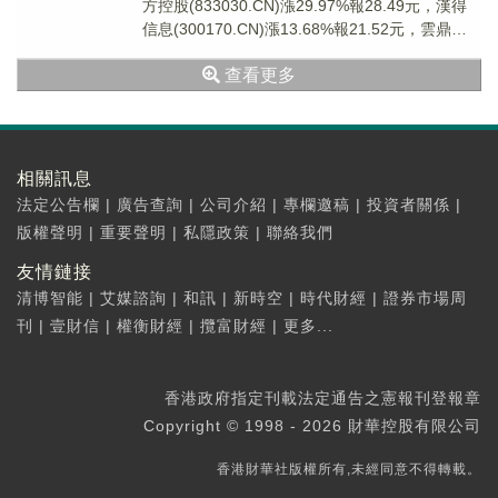
方控股(833030.CN)漲29.97%報28.49元，漢得
信息(300170.CN)漲13.68%報21.52元，雲鼎科
技(0...
查看更多
相關訊息
法定公告欄
|
廣告查詢
|
公司介紹
|
專欄邀稿
|
投資者關係
|
版權聲明
|
重要聲明
|
私隱政策
|
聯絡我們
友情鏈接
清博智能
|
艾媒諮詢
|
和訊
|
新時空
|
時代財經
|
證券市場周
刊
|
壹財信
|
權衡財經
|
攬富財經
|
更多...
香港政府指定刊載法定通告之憲報刊登報章
Copyright © 1998 - 2026 財華控股有限公司
香港財華社版權所有,未經同意不得轉載。