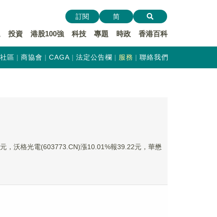
訂閱
简
遞
投資
港股100強
科技
專題
時政
香港百科
社區
商協會
CAGA
法定公告欄
服務
聯絡我們
元，沃格光電(603773.CN)漲10.01%報39.22元，華懋