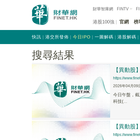
財華智庫網
FINTV
F
港股100強
官網
榜
快訊
港交所發佈
今日IPO
一圖解碼
港股解碼
搜尋結果
【異動股】C
https://www.fi
2026年04月09
今日午盤，截至1
科技(...
【異動股】C
https://www.fi