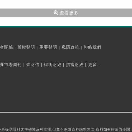
查看更多
者關係
|
版權聲明
|
重要聲明
|
私隱政策
|
聯絡我們
券市場周刊
|
壹財信
|
權衡財經
|
攬富財經
|
更多...
所提供資料之準確性及可靠性,但並不保證資料絕對無誤,資料如有錯漏而令閣