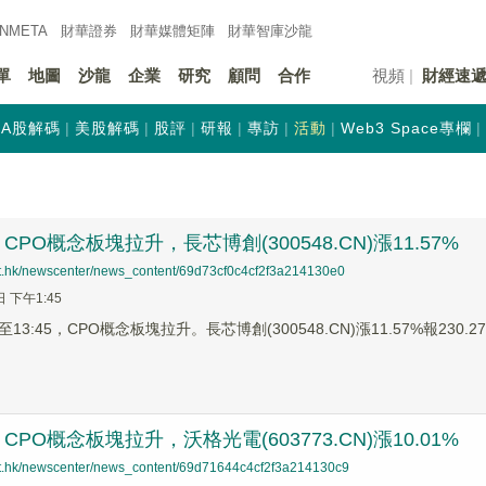
INMETA
財華證券
財華
媒體矩陣
財華
智庫沙龍
單
地圖
沙龍
企業
研究
顧問
合作
視頻
財經速
A股解碼
美股解碼
股評
研報
專訪
活動
Web3 Space專欄
PO概念板塊拉升，長芯博創(300548.CN)漲11.57%
net.hk/newscenter/news_content/69d73cf0c4cf2f3a214130e0
日 下午1:45
3:45，CPO概念板塊拉升。長芯博創(300548.CN)漲11.57%報230.27
PO概念板塊拉升，沃格光電(603773.CN)漲10.01%
net.hk/newscenter/news_content/69d71644c4cf2f3a214130c9