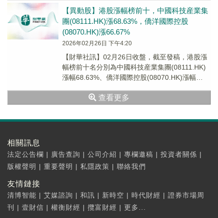
【異動股】港股漲幅榜前十，中國科技産業集
團(08111.HK)漲68.63%，僑洋國際控股
(08070.HK)漲66.67%
2026年02月26日 下午4:20
【財華社訊】02月26日收盤，截至發稿，港股漲
幅榜前十名分別為中國科技産業集團(08111.HK)
漲幅68.63%、僑洋國際控股(08070.HK)漲幅
66.67%、長盈集團(控...
查看更多
相關訊息
法定公告欄
|
廣告查詢
|
公司介紹
|
專欄邀稿
|
投資者關係
|
版權聲明
|
重要聲明
|
私隱政策
|
聯絡我們
友情鏈接
清博智能
|
艾媒諮詢
|
和訊
|
新時空
|
時代財經
|
證券市場周
刊
|
壹財信
|
權衡財經
|
攬富財經
|
更多...