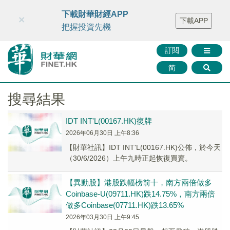
財華智庫網
FINTV
FINMETA
財華證券
媒體矩陣
下載財華財經APP
×
下載APP
智庫沙龍
聯絡我們
把握投資先機
訂閱
简
搜尋結果
IDT INT'L(00167.HK)復牌
2026年06月30日 上午8:36
【財華社訊】IDT INT'L(00167.HK)公佈，於今天
（30/6/2026）上午九時正起恢復買賣。
【異動股】港股跌幅榜前十，南方兩倍做多
Coinbase-U(09711.HK)跌14.75%，南方兩倍
做多Coinbase(07711.HK)跌13.65%
2026年03月30日 上午9:45