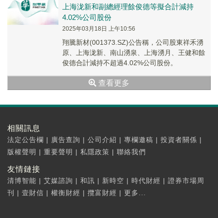
上海泷新和副總經理餘俊德等擬合計減持
4.02%公司股份
2025年03月18日 上午10:56
翔騰新材(001373.SZ)公告稱，公司股東祥禾湧
原、上海泷新、南山湧泉、上海湧月、王健和餘
俊德合計減持不超過4.02%公司股份。
查看更多
相關訊息
法定公告欄
|
廣告查詢
|
公司介紹
|
專欄邀稿
|
投資者關係
|
版權聲明
|
重要聲明
|
私隱政策
|
聯絡我們
友情鏈接
清博智能
|
艾媒諮詢
|
和訊
|
新時空
|
時代財經
|
證券市場周
刊
|
壹財信
|
權衡財經
|
攬富財經
|
更多...