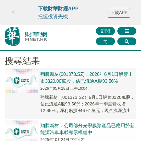
財華智庫網
FINTV
FINMETA
財華證券
媒體矩陣
下載財華財經APP
×
下載APP
智庫沙龍
聯絡我們
把握投資先機
訂閱
简
搜尋結果
翔騰新材(001373.SZ)：2026年6月1日解禁上
市3320.00萬股，佔已流通A股93.56%
2026年05月28日 上午10:04
翔騰新材（001373.SZ）6月1日解禁3320萬股，
佔已流通A股93.56%；2026年一季度營收增
12.85%，淨利虧損946.61萬元，現金流淨流出
1152.13萬元。
翔騰新材：公司部分光學膜類產品已應用於新
能源汽車車載顯示模組中
2025年10月24日 下午4:21