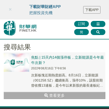
財華智庫網
FINTV
FINMETA
財華證券
媒體矩陣
下載財華財經APP
×
下載APP
智庫沙龍
聯絡我們
把握投資先機
訂閱
简
搜尋結果
焦點 | 15天内14個漲停板，立新能源是今年最
牛次新？
2022年08月16日 下午8:56
次新板塊近期熱度頗高。8月16日，立新能源
（001258.SZ）繼續衝高，漲停10%，該股前期
曾收獲13連板，是今年以來新股的最長連板紀
錄，目前報收17.48元/股，市值為163...
查看更多