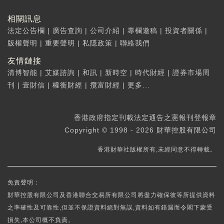
相關訊息
法定公告欄
|
廣告查詢
|
公司介紹
|
專欄邀稿
|
投資者關係
|
版權聲明
|
重要聲明
|
私隱政策
|
聯絡我們
友情鏈接
清博智能
|
艾媒諮詢
|
和訊
|
新時空
|
時代財經
|
證券市場周
刊
|
壹財信
|
權衡財經
|
攬富財經
|
更多...
香港政府指定刊載法定通告之憲報刊登報章
Copyright © 1998 - 2026 財華控股有限公司
香港財華社版權所有,未經同意不得轉載。
免責聲明：
財華控股有限公司及香港聯合交易所有限公司將盡力確保彼等所提供資料
之準確性及可靠性,但並不保證資料絕對無誤,資料如有錯漏而令閣下蒙受
損失,本公司概不負責。