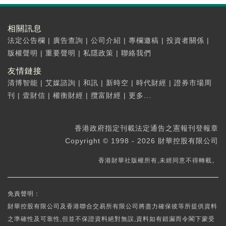
相關訊息
法定公告欄
|
廣告查詢
|
公司介紹
|
專欄邀稿
|
投資者關係
|
版權聲明
|
重要聲明
|
私隱政策
|
聯絡我們
友情鏈接
清博智能
|
艾媒諮詢
|
和訊
|
新時空
|
時代財經
|
證券市場周
刊
|
壹財信
|
權衡財經
|
攬富財經
|
更多...
香港政府指定刊載法定通告之憲報刊登報章
Copyright © 1998 - 2026 財華控股有限公司
香港財華社版權所有,未經同意不得轉載。
免責聲明：
財華控股有限公司及香港聯合交易所有限公司將盡力確保彼等所提供資料
之準確性及可靠性,但並不保證資料絕對無誤,資料如有錯漏而令閣下蒙受