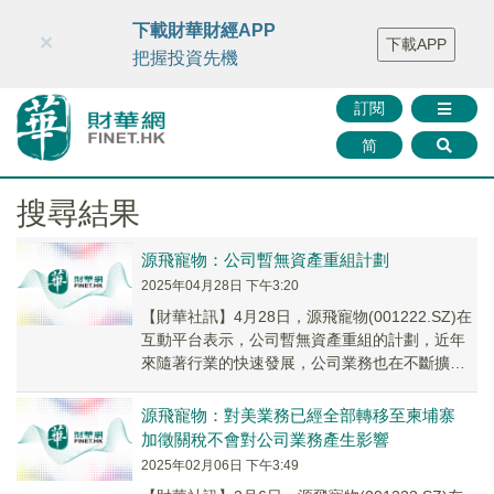
財華智庫網
FINTV
FINMETA
財華證券
媒體矩陣
下載財華財經APP
×
下載APP
智庫沙龍
聯絡我們
把握投資先機
訂閱
简
搜尋結果
源飛寵物：公司暫無資產重組計劃
2025年04月28日 下午3:20
【財華社訊】4月28日，源飛寵物(001222.SZ)在
互動平台表示，公司暫無資產重組的計劃，近年
來隨著行業的快速發展，公司業務也在不斷擴大
規模，目前公司在海外佈局產能的同時積極...
源飛寵物：對美業務已經全部轉移至柬埔寨
加徵關稅不會對公司業務產生影響
2025年02月06日 下午3:49