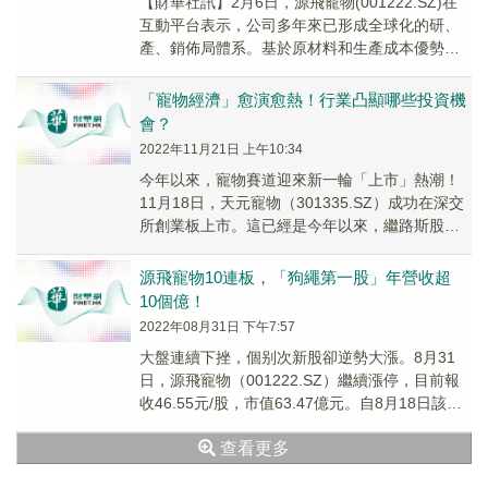
【財華社訊】2月6日，源飛寵物(001222.SZ)在
互動平台表示，公司多年來已形成全球化的研、
產、銷佈局體系。基於原材料和生產成本優勢，
公司的生產加工基地分别位於浙江省平陽縣和...
「寵物經濟」愈演愈熱！行業凸顯哪些投資機
會？
2022年11月21日 上午10:34
今年以來，寵物賽道迎來新一輪「上市」熱潮！
11月18日，天元寵物（301335.SZ）成功在深交
所創業板上市。這已經是今年以來，繼路斯股份
（832419.BJ）、源飛寵物（001...
源飛寵物10連板，「狗繩第一股」年營收超
10個億！
2022年08月31日 下午7:57
大盤連續下挫，個别次新股卻逆勢大漲。8月31
日，源飛寵物（001222.SZ）繼續漲停，目前報
收46.55元/股，市值63.47億元。自8月18日該公
司上市以來，已經錄得十連板，...
查看更多