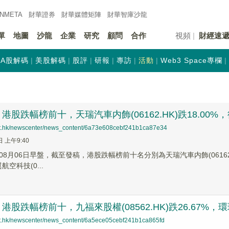
INMETA
財華證券
財華
媒體矩陣
財華
智庫沙龍
單
地圖
沙龍
企業
研究
顧問
合作
視頻
財經速
A股解碼
美股解碼
股評
研報
專訪
活動
Web3 Space專欄
股跌幅榜前十，天瑞汽車内飾(06162.HK)跌18.00%，德信
net.hk/newscenter/news_content/6a73e608cebf241b1ca87e34
日 上午9:40
8月06日早盤，截至發稿，港股跌幅榜前十名分別為天瑞汽車内飾(06162.HK
航空科技(0...
股跌幅榜前十，九福來股權(08562.HK)跌26.67%，環球華
net.hk/newscenter/news_content/6a5ece05cebf241b1ca865fd