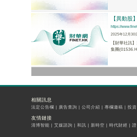
【異動股】港
https://www.fi
2025年12月30
【財華社訊】1
集團(01536.H.
相關訊息
法定公告欄
|
廣告查詢
|
公司介紹
|
專欄邀稿
|
投資
友情鏈接
清博智能
|
艾媒諮詢
|
和訊
|
新時空
|
時代財經
|
證