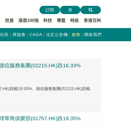
訂閱
简
遞
投資
港股100強
科技
專題
時政
香港百科
社區
商協會
CAGA
法定公告欄
服務
聯絡我們
服務集團(02215.HK)跌16.33%
)跌幅18.00%、德信服務集團(02215.HK)跌幅
商俱樂部(01757.HK)跌19.35%