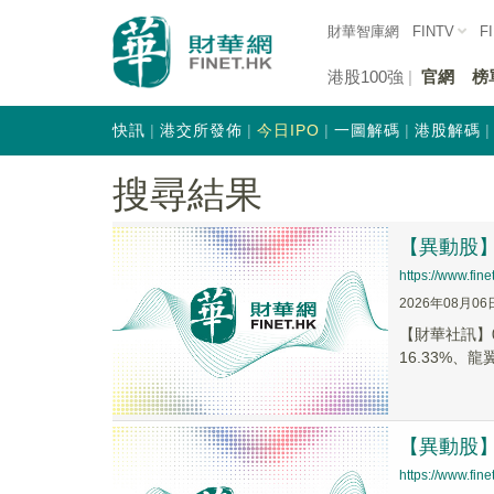
財華智庫網
FINTV
F
港股100強
官網
榜
快訊
港交所發佈
今日IPO
一圖解碼
港股解碼
搜尋結果
【異動股】港
https://www.fi
2026年08月06
【財華社訊】0
16.33%、龍翼
【異動股】港
https://www.fi