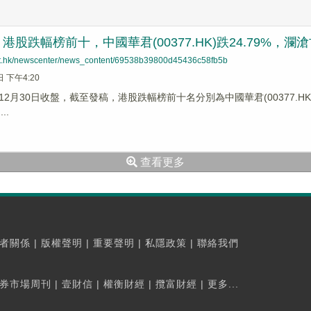
股跌幅榜前十，中國華君(00377.HK)跌24.79%，瀾滄古茶(
net.hk/newscenter/news_content/69538b39800d45436c58fb5b
日 下午4:20
2月30日收盤，截至發稿，港股跌幅榜前十名分別為中國華君(00377.HK)跌幅2
..
查看更多
者關係
|
版權聲明
|
重要聲明
|
私隱政策
|
聯絡我們
券市場周刊
|
壹財信
|
權衡財經
|
攬富財經
|
更多...