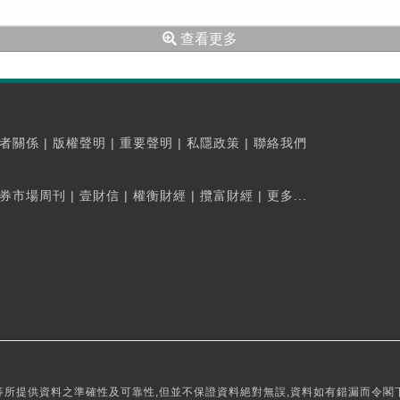
查看更多
者關係
|
版權聲明
|
重要聲明
|
私隱政策
|
聯絡我們
券市場周刊
|
壹財信
|
權衡財經
|
攬富財經
|
更多...
所提供資料之準確性及可靠性,但並不保證資料絕對無誤,資料如有錯漏而令閣