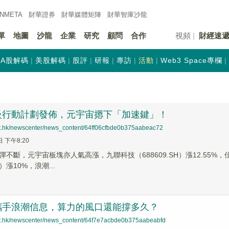
INMETA
財華證券
財華
媒體矩陣
財華
智庫沙龍
單
地圖
沙龍
企業
研究
顧問
合作
視頻
財經速
A股解碼
美股解碼
股評
研報
專訪
活動
Web3 Space專欄
級行動計劃發佈，元宇宙摁下「加速鍵」！
net.hk/newscenter/news_content/64ff06cfbde0b375aabeac72
日 下午8:20
不斷，元宇宙板塊亦人氣高漲，九聯科技（688609.SH）漲12.55%，佳創
Z）漲10%，浪潮...
攜手浪潮信息，算力的風口還能撐多久？
net.hk/newscenter/news_content/64f7e7acbde0b375aabeabfd