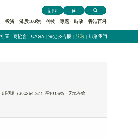
訂閱
简
遞
投資
港股100強
科技
專題
時政
香港百科
社區
商協會
CAGA
法定公告欄
服務
聯絡我們
視訊（300264.SZ）漲10.05%，天地在線