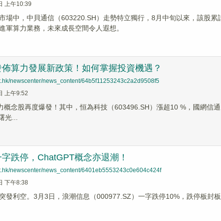
日 上午10:39
場中，中貝通信（603220.SH）走勢特立獨行，8月中旬以來，該股累計
進軍算力業務，未來成長空間令人遐想。
發佈算力發展新政策！如何掌握投資機遇？
net.hk/newscenter/news_content/64b5f11253243c2a2d9508f5
日 上午9:52
力概念股再度爆發！其中，恒為科技（603496.SH）漲超10 %，國網信通（60
光...
字跌停，ChatGPT概念亦退潮！
net.hk/newscenter/news_content/6401eb5553243c0e604c424f
日 下午8:38
發利空。3月3日，浪潮信息（000977.SZ）一字跌停10%，跌停板封板