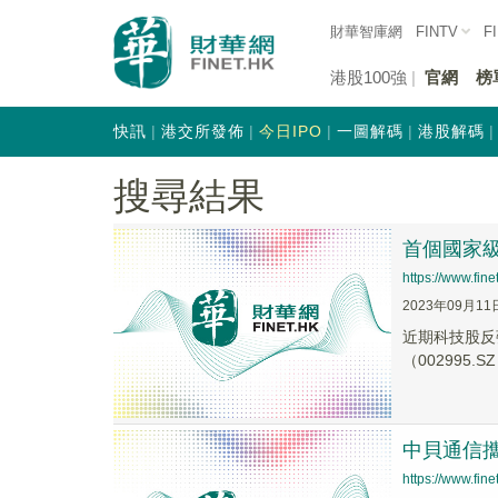
財華智庫網
FINTV
F
港股100強
官網
榜
快訊
港交所發佈
今日IPO
一圖解碼
港股解碼
搜尋結果
首個國家
https://www.fi
2023年09月11
近期科技股反彈
（002995.S
中貝通信
https://www.fi