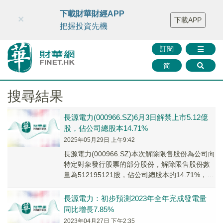
財華智庫網
FINTV
FINMETA
財華證券
媒體矩陣
下載財華財經APP
×
下載APP
智庫沙龍
聯絡我們
把握投資先機
訂閱
简
搜尋結果
長源電力(000966.SZ)6月3日解禁上市5.12億
股，佔公司總股本14.71%
2025年05月29日 上午9:42
長源電力(000966.SZ)本次解除限售股份為公司向
特定對象發行股票的部分股份，解除限售股份數
量為512195121股，佔公司總股本的14.71%，上
市流通日期為2025年6月3日。
長源電力：初步預測2023年全年完成發電量
同比增長7.85%
2023年04月27日 下午2:35