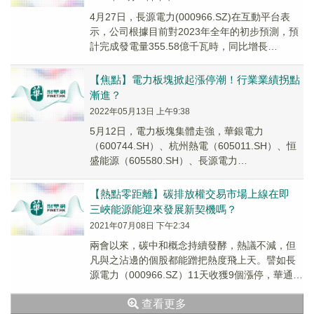
4月27日，長源電力(000966.SZ)在互動平台表
示，公司根據目前對2023年全年的初步預測，預
計完成發電量355.58億千瓦時，同比增長
7.85%。上述經營目標並不代表公司...
【焦點】電力板塊掀起漲停潮！行業業績拐點
漸進？
2022年05月13日 上午9:38
5月12日，電力板塊集體走強，華銀電力
（600744.SH）、杭州熱電（605011.SH）、恒
盛能源（605580.SH）、長源電力
（000966.SZ）、韶能股份（00060...
【熱點零距離】碳排放權交易市場上線在即
三峽能源能迎來發展新契機嗎？
2021年07月08日 下午2:34
兩會以來，碳中和概念持續發酵，熱議不減，但
凡與之沾邊的個股都能蹭把熱度飛上天。譬如長
源電力（000966.SZ）11天收獲9個漲停，華通熱
力（002893.SZ）5天4漲停，此外...
查看更多