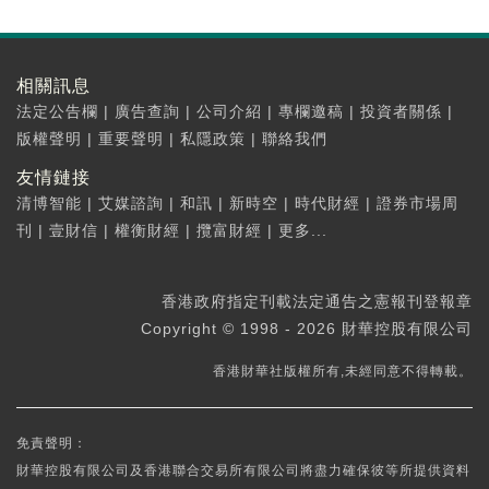
相關訊息
法定公告欄
|
廣告查詢
|
公司介紹
|
專欄邀稿
|
投資者關係
|
版權聲明
|
重要聲明
|
私隱政策
|
聯絡我們
友情鏈接
清博智能
|
艾媒諮詢
|
和訊
|
新時空
|
時代財經
|
證券市場周
刊
|
壹財信
|
權衡財經
|
攬富財經
|
更多...
香港政府指定刊載法定通告之憲報刊登報章
Copyright © 1998 - 2026 財華控股有限公司
香港財華社版權所有,未經同意不得轉載。
免責聲明：
財華控股有限公司及香港聯合交易所有限公司將盡力確保彼等所提供資料