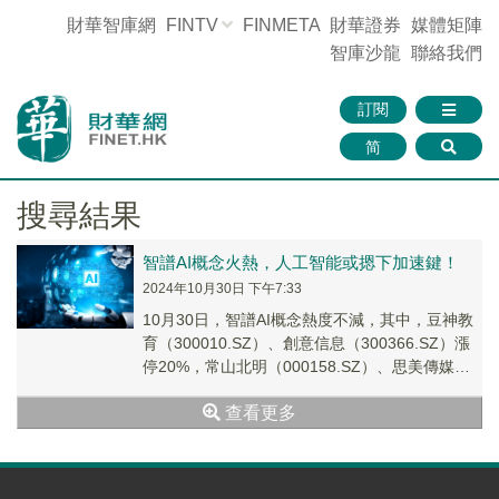
財華智庫網
FINTV
FINMETA
財華證券
媒體矩陣
智庫沙龍
聯絡我們
訂閱
简
搜尋結果
智譜AI概念火熱，人工智能或摁下加速鍵！
2024年10月30日 下午7:33
10月30日，智譜AI概念熱度不減，其中，豆神教
育（300010.SZ）、創意信息（300366.SZ）漲
停20%，常山北明（000158.SZ）、思美傳媒
（002712.SZ）...
查看更多