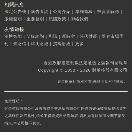
相關訊息
法定公告欄
|
廣告查詢
|
公司介紹
|
專欄邀稿
|
投資者關係
|
版權聲明
|
重要聲明
|
私隱政策
|
聯絡我們
友情鏈接
清博智能
|
艾媒諮詢
|
和訊
|
新時空
|
時代財經
|
證券市場周
刊
|
壹財信
|
權衡財經
|
攬富財經
|
更多...
香港政府指定刊載法定通告之憲報刊登報章
Copyright © 1998 - 2026 財華控股有限公司
香港財華社版權所有,未經同意不得轉載。
免責聲明：
財華控股有限公司及香港聯合交易所有限公司將盡力確保彼等所提供資料
之準確性及可靠性,但並不保證資料絕對無誤,資料如有錯漏而令閣下蒙受
損失,本公司概不負責。