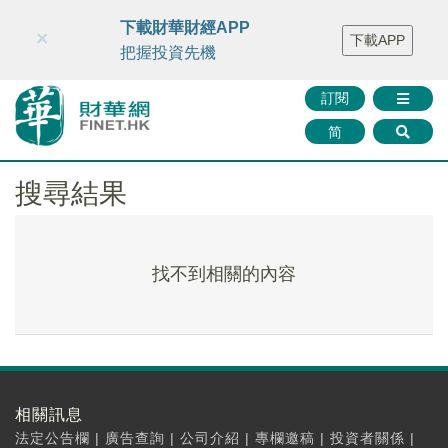
財華智庫網
FINTV
FINMETA
財華證券
媒體矩陣
下載財華財經APP
×
下載APP
智庫沙龍
聯絡我們
把握投資先機
訂閱
简
搜尋結果
找不到相關的內容
相關訊息
法定公告欄
|
廣告查詢
|
公司介紹
|
專欄邀稿
|
投資者關係
|