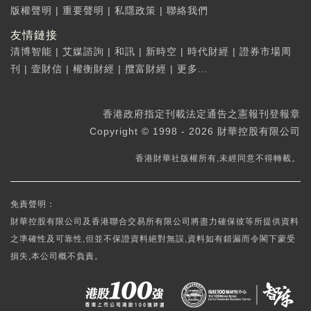
版權聲明
|
重要聲明
|
私隱政策
|
聯絡我們
友情鏈接
清博智能
|
艾媒諮詢
|
和訊
|
新時空
|
時代財經
|
證券市場周
刊
|
壹財信
|
權衡財經
|
攬富財經
|
更多...
香港政府指定刊載法定通告之憲報刊登報章
Copyright © 1998 - 2026 財華控股有限公司
香港財華社版權所有,未經同意不得轉載。
免責聲明：
財華控股有限公司及香港聯合交易所有限公司將盡力確保彼等所提供資料
之準確性及可靠性,但並不保證資料絕對無誤,資料如有錯漏而令閣下蒙受
損失,本公司概不負責。