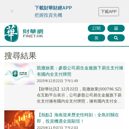
財華智庫網
FINTV
FINMETA
財華證券
媒體矩陣
下載財華財經APP
×
下載APP
智庫沙龍
聯絡我們
把握投資先機
訂閱
简
搜尋結果
凱撒旅業：參股公司易生金服旗下易生支付擁
有國内全支付牌照
2025年12月22日 下午1:49
【財華社訊】12月22日，凱撒旅業(000796.SZ)
在互動平台表示，公司參股公司易生金服旗下易
生支付擁有國内全支付牌照，擁有國内支付全部
業務類型，同時是監管機構批準的可以開展...
【熱點】海南迎來歷史性時刻：全島封關在
即，投資機遇全面顯現！
2025年11月07日 下午2:03