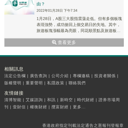
由？
2022年01月28日 下午7:34
1月28日，A股三大股指震蕩走低。但有多個板塊
表現強勢，成功搶回上個交易日的失地。其中，
旅遊板塊漲幅最為亮眼，同花順景點及旅遊板塊
指數收漲5.54%，漲幅名列所有板塊第一。指數
查看更多
大...
相關訊息
法定公告欄
|
廣告查詢
|
公司介紹
|
專欄邀稿
|
投資者關係
|
版權聲明
|
重要聲明
|
私隱政策
|
聯絡我們
友情鏈接
清博智能
|
艾媒諮詢
|
和訊
|
新時空
|
時代財經
|
證券市場周
刊
|
壹財信
|
權衡財經
|
攬富財經
|
更多...
香港政府指定刊載法定通告之憲報刊登報章