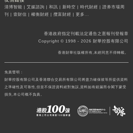
清博智能
|
艾媒諮詢
|
和訊
|
新時空
|
時代財經
|
證券市場周
刊
|
壹財信
|
權衡財經
|
攬富財經
|
更多...
香港政府指定刊載法定通告之憲報刊登報章
Copyright © 1998 - 2026 財華控股有限公司
香港財華社版權所有,未經同意不得轉載。
免責聲明：
財華控股有限公司及香港聯合交易所有限公司將盡力確保彼等所提供資料
之準確性及可靠性,但並不保證資料絕對無誤,資料如有錯漏而令閣下蒙受
損失,本公司概不負責。