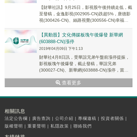
【財華社訊】9月25日，影視股午後持續走低，截
至發稿，金逸影視(002905-CN)跌超5%，唐德影
視(300426-CN)、絲路視覺(300556-CN)幸福藍
海(300528...
【異動股】文化傳媒板塊午後爆發 新華網
(603888-CN)漲停
2019年04月09日 下午1:13
財華社4月8日訊，受華誼兄弟午盤前漲停提振，
影視板塊午後爆發，截止發稿，華誼兄弟
(300027-CN)、新華網(603888-CN)漲停，當代
明誠(600136-CN)漲逾9%衝...
查看更多
相關訊息
法定公告欄
|
廣告查詢
|
公司介紹
|
專欄邀稿
|
投資者關係
|
版權聲明
|
重要聲明
|
私隱政策
|
聯絡我們
友情鏈接