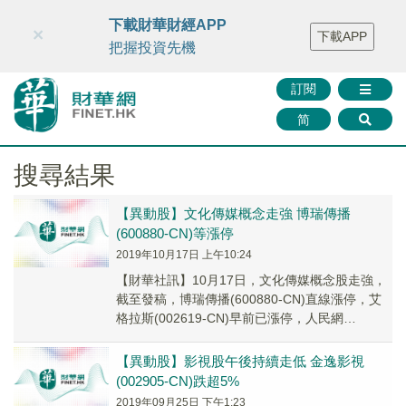
財華智庫網
FINTV
FINMETA
財華證券
媒體矩陣
下載財華財經APP
×
下載APP
智庫沙龍
聯絡我們
把握投資先機
訂閱
简
搜尋結果
【異動股】文化傳媒概念走強 博瑞傳播
(600880-CN)等漲停
2019年10月17日 上午10:24
【財華社訊】10月17日，文化傳媒概念股走強，
截至發稿，博瑞傳播(600880-CN)直線漲停，艾
格拉斯(002619-CN)早前已漲停，人民網
(603000-CN)、當代東方(...
【異動股】影視股午後持續走低 金逸影視
(002905-CN)跌超5%
2019年09月25日 下午1:23