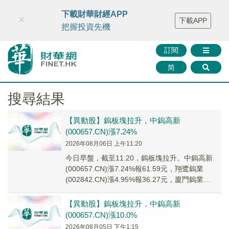
財華智庫網
FINTV
FINMETA
財華證券
媒體矩陣
下載財華財經APP
×
下載APP
智庫沙龍
聯絡我們
把握投資先機
訂閱
简
搜尋結果
【異動股】鎢板塊拉升，中鎢高新
(000657.CN)漲7.24%
2026年08月06日 上午11:20
今日早盤，截至11:20，鎢板塊拉升。中鎢高新
(000657.CN)漲7.24%報61.59元，翔鹭鎢業
(002842.CN)漲4.95%報36.27元，廈門鎢業
(600549....
【異動股】鎢板塊拉升，中鎢高新
(000657.CN)漲10.0%
2026年08月05日 下午1:15