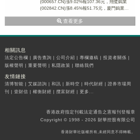
(000657.CN)漲9.02%報107.36元，翔鹭鎢業
(002842.CN)漲8.45%報51.75元，廈門鎢業
(600549...
查看更多
相關訊息
法定公告欄
|
廣告查詢
|
公司介紹
|
專欄邀稿
|
投資者關係
|
版權聲明
|
重要聲明
|
私隱政策
|
聯絡我們
友情鏈接
清博智能
|
艾媒諮詢
|
和訊
|
新時空
|
時代財經
|
證券市場周
刊
|
壹財信
|
權衡財經
|
攬富財經
|
更多...
香港政府指定刊載法定通告之憲報刊登報章
Copyright © 1998 - 2026 財華控股有限公司
香港財華社版權所有,未經同意不得轉載。