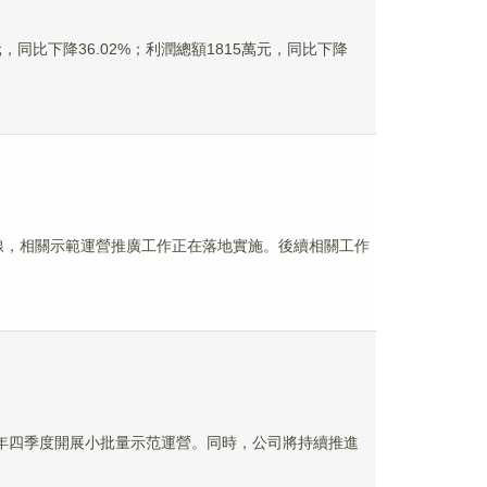
元，同比下降36.02%；利潤總額1815萬元，同比下降
產下線，相關示範運營推廣工作正在落地實施。後續相關工作
023年四季度開展小批量示范運營。同時，公司將持續推進