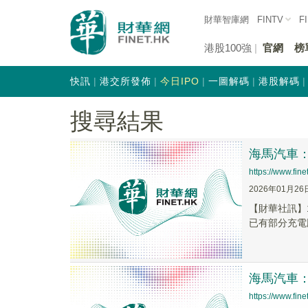
財華智庫網
FINTV
F
港股100強
官網
榜
快訊
港交所發佈
今日IPO
一圖解碼
港股解碼
搜尋結果
海馬汽車
https://www.fi
2026年01月26
【財華社訊】
已有部分充電
海馬汽車
https://www.fi