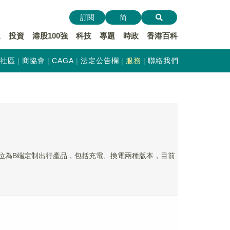
訂閱
简
遞
投資
港股100強
科技
專題
時政
香港百科
社區
商協會
CAGA
法定公告欄
服務
聯絡我們
產品定位為B端定制出行產品，包括充電、換電兩種版本，目前