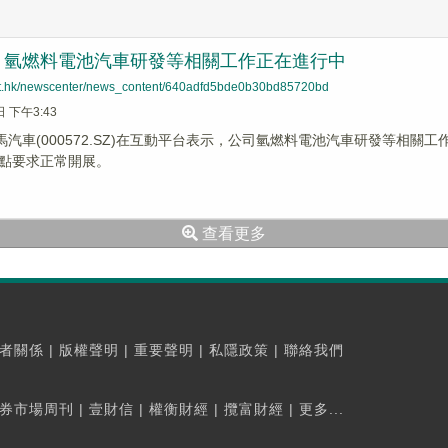
：氫燃料電池汽車研發等相關工作正在進行中
net.hk/newscenter/news_content/640adfd5bde0b30bd85720bd
日 下午3:43
海馬汽車(000572.SZ)在互動平台表示，公司氫燃料電池汽車研發等相
點要求正常開展。
查看更多
者關係
|
版權聲明
|
重要聲明
|
私隱政策
|
聯絡我們
券市場周刊
|
壹財信
|
權衡財經
|
攬富財經
|
更多...