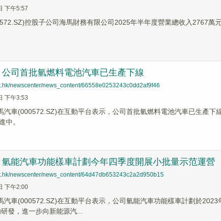
日 下午5:57
0572.SZ)控股子公司海馬財務有限公司2025年半年度營業總收入2767萬
：公司首批氫燃料電池汽車已生產下線
net.hk/newscenter/news_content/66558e0253243c0dd2af9f46
日 下午3:53
海馬汽車(000572.SZ)在互動平台表示，公司首批氫燃料電池汽車已生
進中。
：氫能汽車功能樣車計劃今年四季度開展小批量示范運營
net.hk/newscenter/news_content/64d47db653243c2a2d950b15
日 下午2:00
海馬汽車(000572.SZ)在互動平台表示，公司氫能汽車功能樣車計劃於2
的研發，進一步向新能源汽...