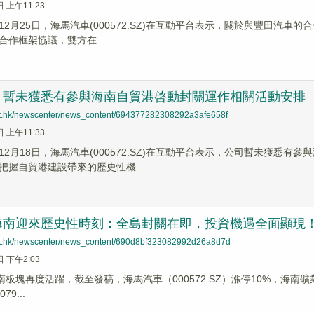
日 上午11:23
2月25日，海馬汽車(000572.SZ)在互動平台表示，關於與豐田汽車的
合作框架協議，雙方在...
：暫未獲悉有參與海南自貿港啓動封關運作相關活動安排
net.hk/newscenter/news_content/694377282308292a3afe658f
日 上午11:33
12月18日，海馬汽車(000572.SZ)在互動平台表示，公司暫未獲悉
把握自貿港建設帶來的歷史性機...
海南迎來歷史性時刻：全島封關在即，投資機遇全面顯現
net.hk/newscenter/news_content/690d8bf323082992d26a8d7d
日 下午2:03
南板塊再度活躍，截至發稿，海馬汽車（000572.SZ）漲停10%，海南礦業（60
9...