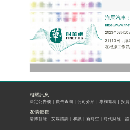
海馬汽車
https://www.fi
2023年03月10
3月10日，
在根據工作節
相關訊息
法定公告欄
|
廣告查詢
|
公司介紹
|
專欄邀稿
|
投資
友情鏈接
清博智能
|
艾媒諮詢
|
和訊
|
新時空
|
時代財經
|
證