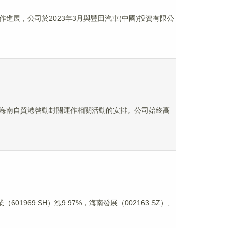
合作進展，公司於2023年3月與豐田汽車(中國)投資有限公
有參與海南自貿港啓動封關運作相關活動的安排。公司始終高
！
1969.SH）漲9.97%，海南發展（002163.SZ）、