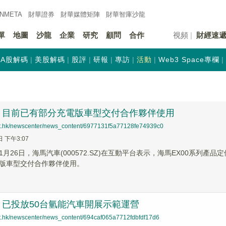
INMETA
財華證券
財華
媒體矩陣
財華
智庫沙龍
單
地圖
沙龍
企業
研究
顧問
合作
視頻
財經速
A股解碼
美股解碼
股評
研報
專訪
活動
Web3 Space專欄
：目前已有部分充電版車型交付合作夥伴使用
net.hk/newscenter/news_content/6977131f5a77128fe74939c0
日 下午3:07
1月26日，海馬汽車(000572.SZ)在互動平台表示，海馬EX00系列
版車型交付合作夥伴使用。
：已投放50台氫能汽車開展示範運營
net.hk/newscenter/news_content/694caf065a7712fdbfdf17d6