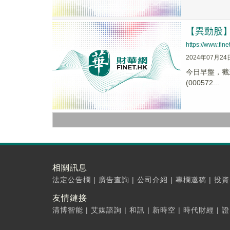
【異動股】汽
https://www.fi
2024年07月24
今日早盤，截至0
(000572...
相關訊息
法定公告欄
|
廣告查詢
|
公司介紹
|
專欄邀稿
|
投資
友情鏈接
清博智能
|
艾媒諮詢
|
和訊
|
新時空
|
時代財經
|
證