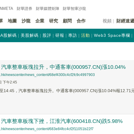
INMETA
財華證券
財華
媒體矩陣
財華
智庫沙龍
單
地圖
沙龍
企業
研究
顧問
合作
視頻
財經速
A股解碼
美股解碼
股評
研報
專訪
活動
Web3 Space專欄
車整車板塊拉升，中通客車(000957.CN)漲10.04%
net.hk/newscenter/news_content/68ef4300c4cf2fc9c4997903
日 下午2:45
4:45，汽車整車板塊拉升。中通客車(000957.CN)漲10.04%報12.71元
車整車板塊下挫，江淮汽車(600418.CN)跌5.98%
net.hk/newscenter/news_content/683e84fcc4cf2f11051b22f7