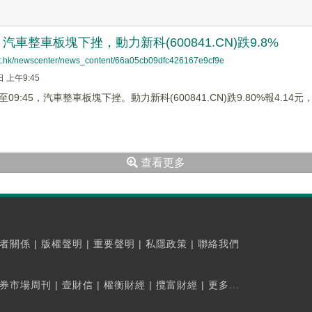
車整車板塊下挫，動力新科(600841.CN)跌9.8%
net.hk/newscenter/news_content/66a05cb09dfc426167e9cf9e
日 上午9:45
9:45，汽車整車板塊下挫。動力新科(600841.CN)跌9.80%報4.14元，安
查看更多
者關係
|
版權聲明
|
重要聲明
|
私隱政策
|
聯絡我們
券市場周刊
|
壹財信
|
權衡財經
|
攬富財經
|
更多...