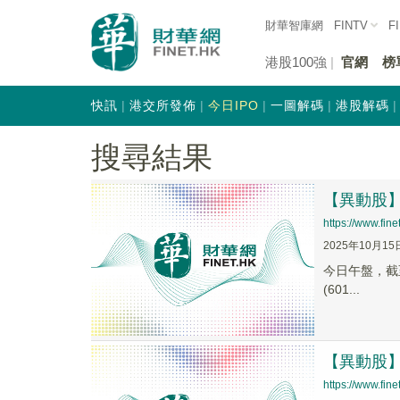
財華智庫網
FINTV
F
港股100強
官網
榜
快訊
港交所發佈
今日IPO
一圖解碼
港股解碼
搜尋結果
【異動股】汽
https://www.fi
2025年10月15
今日午盤，截至1
(601...
【異動股】汽
https://www.fi