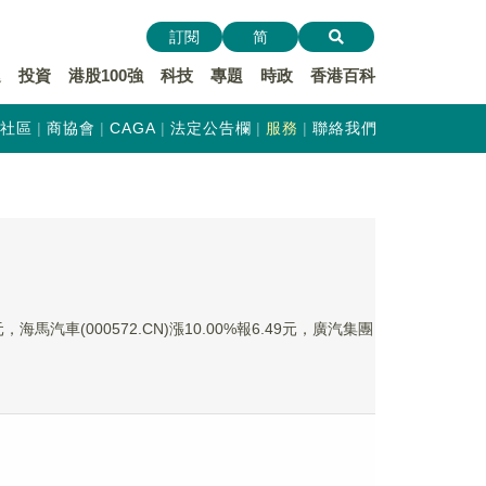
訂閱
简
遞
投資
港股100強
科技
專題
時政
香港百科
社區
商協會
CAGA
法定公告欄
服務
聯絡我們
，海馬汽車(000572.CN)漲10.00%報6.49元，廣汽集團