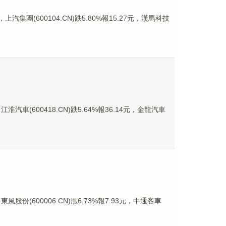
上汽集團(600104.CN)跌5.80%報15.27元，漢馬科技
淮汽車(600418.CN)跌5.64%報36.14元，金龍汽車
風股份(600006.CN)漲6.73%報7.93元，中通客車