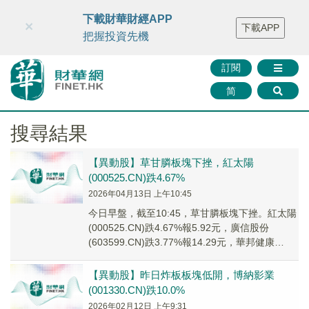
財華智庫網
FINTV
FINMETA
財華證券
媒體矩陣
下載財華財經APP
×
下載APP
智庫沙龍
聯絡我們
把握投資先機
訂閱
简
搜尋結果
【異動股】草甘膦板塊下挫，紅太陽
(000525.CN)跌4.67%
2026年04月13日 上午10:45
今日早盤，截至10:45，草甘膦板塊下挫。紅太陽
(000525.CN)跌4.67%報5.92元，廣信股份
(603599.CN)跌3.77%報14.29元，華邦健康
(002004....
【異動股】昨日炸板板塊低開，博納影業
(001330.CN)跌10.0%
2026年02月12日 上午9:31