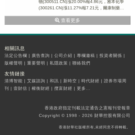
物(300511.CN)漲20.00%報4.86元，雅本化學
(300261.CN)漲11.27%報7.21元，爾康制藥
(30026...
查看更多
相關訊息
法定公告欄
|
廣告查詢
|
公司介紹
|
專欄邀稿
|
投資者關係
|
版權聲明
|
重要聲明
|
私隱政策
|
聯絡我們
友情鏈接
清博智能
|
艾媒諮詢
|
和訊
|
新時空
|
時代財經
|
證券市場周
刊
|
壹財信
|
權衡財經
|
攬富財經
|
更多...
香港政府指定刊載法定通告之憲報刊登報章
Copyright © 1998 - 2026 財華控股有限公司
香港財華社版權所有,未經同意不得轉載。