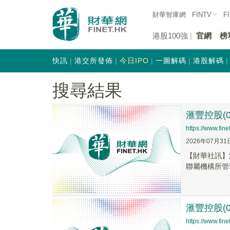
財華智庫網
FINTV
F
港股100強
官網
榜
快訊
港交所發佈
今日IPO
一圖解碼
港股解碼
搜尋結果
滙豐控股(
https://www.fi
2026年07月31
【財華社訊】
聯屬機構所管理
滙豐控股(
https://www.fi