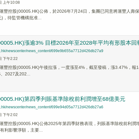
日 上午10:08
豐控股(00005.HK)公佈，於2026年7月24日，集團已同意將滙豐人
元)，待監管機構批准...
0005.HK)漲逾3% 目標2026年至2028年平均有形股本
net.hk/newscenter/news_content/699e9b655a7712d426db27a9
日 下午2:22
豐控股(00005.HK)午後拉漲，一度漲至4%，截至發稿，漲3.47%，
2027及202...
00005.HK)第四季列賬基準除稅前利潤增至68億美元
net.hk/newscenter/news_content/699e94d05a7712d426db27a6
日 下午2:02
】滙豐控股(00005.HK)公佈2025年第四季財務表現，列賬基準除稅前
有利影響淨額，主要...