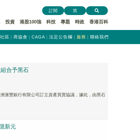
訂閱
简
遞
投資
港股100強
科技
專題
時政
香港百科
社區
商協會
CAGA
法定公告欄
服務
聯絡我們
貸款組合予黑石
屬公司澳洲滙豐銀行有限公司訂立資產買賣協議，據此，由黑石
7億新元