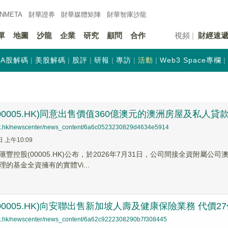
INMETA
財華證券
財華
媒體矩陣
財華
智庫沙龍
單
地圖
沙龍
企業
研究
顧問
合作
視頻
財經速
A股解碼
美股解碼
股評
研報
專訪
活動
Web3 Space專欄
00005.HK)同意出售價值360億澳元的澳洲房屋及私人
net.hk/newscenter/news_content/6a6c0523230829d4634e5914
日 上午10:09
滙豐控股(00005.HK)公布，於2026年7月31日，公司間接全資附
的基金全資擁有的實體Vi...
00005.HK)向安聯出售新加坡人壽及健康保險業務 代價2
net.hk/newscenter/news_content/6a62c9222308290b7f308445