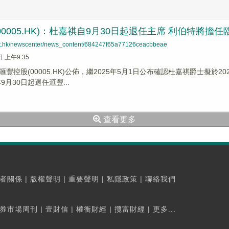
00005.HK)：杜嘉祺自9月30日起退任主席 利伯特將擔
net.hk/newscenter/news_content/684247f65a77126ceacbbeae
日 上午9:35
豐控股(00005.HK)公佈，繼2025年5月1日公布確認杜嘉祺爵士擬
9月30日起退任滙豐...
查看更多
者關係
|
版權聲明
|
重要聲明
|
私隱政策
|
聯絡我們
券市場周刊
|
壹財信
|
權衡財經
|
攬富財經
|
更多...