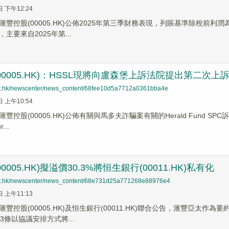
日 下午12:24
豐控股(00005.HK)公佈2025年第三季財務表現，列賬基準除稅前利潤
主要來⾃2025年第...
00005.HK)：HSSL現將向盧森堡上訴法院提出第二次上
net.hk/newscenter/news_content/68fee10d5a7712a0361bba4e
日 上午10:54
豐控股(00005.HK)公佈有關與馬多夫詐騙案有關的Herald Fund S
...
0005.HK)擬溢價30.3%將恒生銀行(00011.HK)私有化
net.hk/newscenter/news_content/68e731d25a771268e88976e4
日 上午11:13
豐控股(00005.HK)及恒生銀行(00011.HK)聯合公告，滙豐亞太
3條以協議安排方式將...