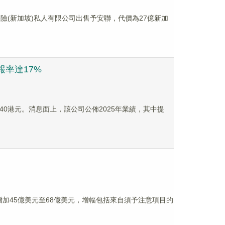
壽保險(新加坡)私人有限公司出售予安聯，代價為27億新加
回報率達17%
報140港元。消息面上，該公司公佈2025年業績，其中提
利潤增加45億美元至68億美元，增幅包括來自須予注意項目的