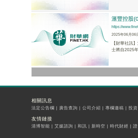
滙豐控股(
https://www.fi
2025年06月06
【財華社訊】滙
士將自2025年
相關訊息
法定公告欄
|
廣告查詢
|
公司介紹
|
專欄邀稿
|
投資
友情鏈接
清博智能
|
艾媒諮詢
|
和訊
|
新時空
|
時代財經
|
證