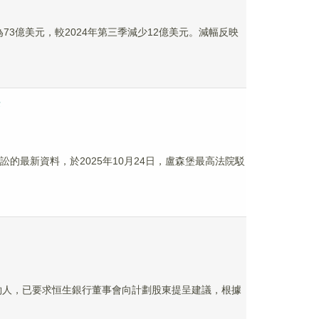
為73億美元，較2024年第三季減少12億美元。減幅反映
訴
PC訴訟的最新資料，於2025年10月24日，盧森堡最高法院駁
作為要約人，已要求恒生銀行董事會向計劃股東提呈建議，根據