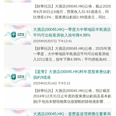
【財華社訊】大酒店(00045.HK)公佈，截止2025
年6月30日止6個月，營業收入32.81億港元，同
比增長13%；股東應佔虧損2.89億港元，同比收
窄35%；每股虧損0.1...
大酒店(00045.HK)一季度大中華地區半島酒店
平均可出租客房收入按年降4.98%
2025年05月07日 下午12:41
【財華社訊】大酒店(00045.HK)公佈，2025年第
一季度，大中華地區半島酒店平均可出租客房收
入2211港元，按年下降4.98%；平均房租為4014
港元，按年下跌11.92%...
【盈警】大酒店(00045.HK)料年度股東應佔虧
損約9億港
2025年02月14日 下午5:13
【財華社訊】大酒店(00045.HK)公佈，預計截至
2024年12月31日止年度的股東應佔虧損及基本虧
損(不包括未變現物業估值變動的除稅後影響、減
值撥備及其他非營業項目)約為9億...
大酒店(00045.HK)：斐歷嘉道理將獲任董事局