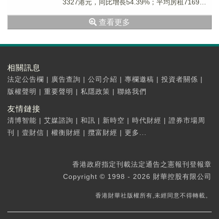
3327港元，同比增長54.39%；平均房租7169港
元，按年增長29.69%；...
查看更多
相關訊息
法定公告欄
|
廣告查詢
|
公司介紹
|
專欄邀稿
|
投資者關係
|
版權聲明
|
重要聲明
|
私隱政策
|
聯絡我們
友情鏈接
清博智能
|
艾媒諮詢
|
和訊
|
新時空
|
時代財經
|
證券市場周
刊
|
壹財信
|
權衡財經
|
攬富財經
|
更多...
香港政府指定刊載法定通告之憲報刊登報章
Copyright © 1998 - 2026 財華控股有限公司
香港財華社版權所有,未經同意不得轉載。