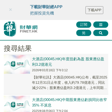
財華智庫網
FINTV
FINMETA
財華證券
媒體矩陣
下載財華財經APP
×
下載APP
智庫沙龍
聯絡我們
把握投資先機
訂閱
简
搜尋結果
大酒店(00045.HK)年度扭虧為盈 股東應佔盈
利3.2億港元
2026年03月18日 下午3:12
【財華社訊】大酒店(00045.HK)公布，截至2025
年12月31日止年度，收入約79.78億港元，同比
減少22%；股東應佔盈利3.2億港元，上年同期為
虧損9.43億港元；每股...
大酒店(00045.HK)中期股東應佔虧損同比收窄
35% 不派息
2025年08月06日 下午2:04