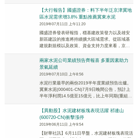
新水泥(600...
【大行報告】國盛證券：料下半年泛京津冀地
區水泥需求增3.8% 重點推薦冀東水泥
2019年07月11日 上午11:20
國盛證券發表研報指，穩基建政策發力以及雄安
新區建設的推進將持續擴大區域需求。從區域基
建規劃規模以及政策、資金支持力度來看，京津
冀是全國受益程度和需求持續性最好的區域之
一，該行測算...
兩家水泥公司業績預告齊報喜 多重因素助力
景氣延續
2019年07月10日 上午8:56
水泥行業最早的兩份2019半年度業績預告出爐。
冀東水泥(000401-CN)7月9日晚間公告，預計上
半年淨利潤14.5億至15億元，比上年同期(重組
後)增長57.79%-63.2...
【異動股】水泥建材板塊表現活躍 祁連山
(600720-CN)衝擊漲停
2019年06月11日 上午9:54
【財華社訊】6月11日早盤，水泥建材板塊表現活