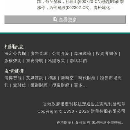
躍，截至發稿，祁連山(600720-CN)漲超8%衝擊
漲停，西部建設(002302-CN)、青松建化
(600425-CN)、天山股份...
查看更多
相關訊息
法定公告欄
|
廣告查詢
|
公司介紹
|
專欄邀稿
|
投資者關係
|
版權聲明
|
重要聲明
|
私隱政策
|
聯絡我們
友情鏈接
清博智能
|
艾媒諮詢
|
和訊
|
新時空
|
時代財經
|
證券市場周
刊
|
壹財信
|
權衡財經
|
攬富財經
|
更多...
香港政府指定刊載法定通告之憲報刊登報章
Copyright © 1998 - 2026 財華控股有限公司
香港財華社版權所有,未經同意不得轉載。