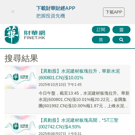
財華智庫網
FINTV
FINMETA
財華證券
媒體矩陣
下載財華財經APP
×
下載APP
智庫沙龍
聯絡我們
把握投資先機
訂閱
简
搜尋結果
【異動股】水泥建材板塊拉升，華新水泥
(600801.CN)漲10.01%
2025年10月10日 下午1:45
今日午盤，截至13:45，水泥建材板塊拉升。華新
水泥(600801.CN)漲10.01%報20.22元，金隅集
團(601992.CN)漲10.00%報1.87元，上峰水泥
(000...
【異動股】水泥建材板塊高開，*ST三聖
(002742.CN)漲4.93%
2025年08月07日 上午9:31