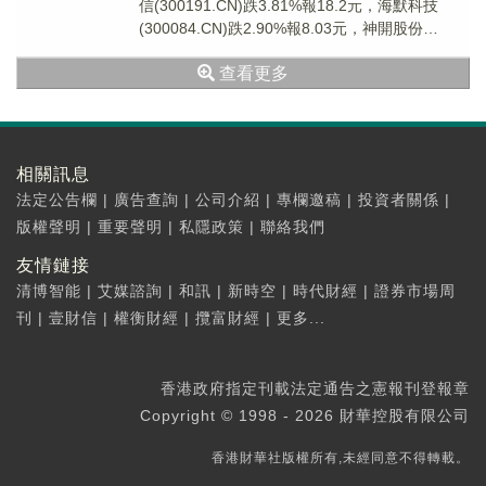
信(300191.CN)跌3.81%報18.2元，海默科技
(300084.CN)跌2.90%報8.03元，神開股份
(002278....
查看更多
相關訊息
法定公告欄
|
廣告查詢
|
公司介紹
|
專欄邀稿
|
投資者關係
|
版權聲明
|
重要聲明
|
私隱政策
|
聯絡我們
友情鏈接
清博智能
|
艾媒諮詢
|
和訊
|
新時空
|
時代財經
|
證券市場周
刊
|
壹財信
|
權衡財經
|
攬富財經
|
更多...
香港政府指定刊載法定通告之憲報刊登報章
Copyright © 1998 - 2026 財華控股有限公司
香港財華社版權所有,未經同意不得轉載。