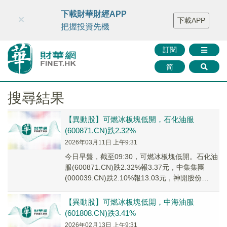
財華智庫網
FINTV
FINMETA
財華證券
媒體矩陣
下載財華財經APP
×
下載APP
智庫沙龍
聯絡我們
把握投資先機
訂閱
简
搜尋結果
【異動股】可燃冰板塊低開，石化油服
(600871.CN)跌2.32%
2026年03月11日 上午9:31
今日早盤，截至09:30，可燃冰板塊低開。石化油
服(600871.CN)跌2.32%報3.37元，中集集團
(000039.CN)跌2.10%報13.03元，神開股份
(002278...
【異動股】可燃冰板塊低開，中海油服
(601808.CN)跌3.41%
2026年02月13日 上午9:31