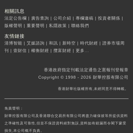
相關訊息
法定公告欄
|
廣告查詢
|
公司介紹
|
專欄邀稿
|
投資者關係
|
版權聲明
|
重要聲明
|
私隱政策
|
聯絡我們
友情鏈接
清博智能
|
艾媒諮詢
|
和訊
|
新時空
|
時代財經
|
證券市場周
刊
|
壹財信
|
權衡財經
|
攬富財經
|
更多...
香港政府指定刊載法定通告之憲報刊登報章
Copyright © 1998 - 2026 財華控股有限公司
香港財華社版權所有,未經同意不得轉載。
免責聲明：
財華控股有限公司及香港聯合交易所有限公司將盡力確保彼等所提供資料
之準確性及可靠性,但並不保證資料絕對無誤,資料如有錯漏而令閣下蒙受
損失,本公司概不負責。