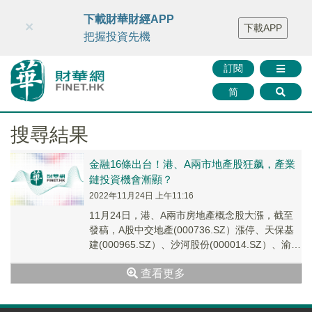
財華智庫網
FINTV
FINMETA
財華證券
媒體矩陣
下載財華財經APP
×
下載APP
智庫沙龍
聯絡我們
把握投資先機
訂閱
简
搜尋結果
金融16條出台！港、A兩市地產股狂飙，產業
鏈投資機會漸顯？
2022年11月24日 上午11:16
11月24日，港、A兩市房地產概念股大漲，截至
發稿，A股中交地產(000736.SZ）漲停、天保基
建(000965.SZ）、沙河股份(000014.SZ）、渝開
發(000514....
查看更多