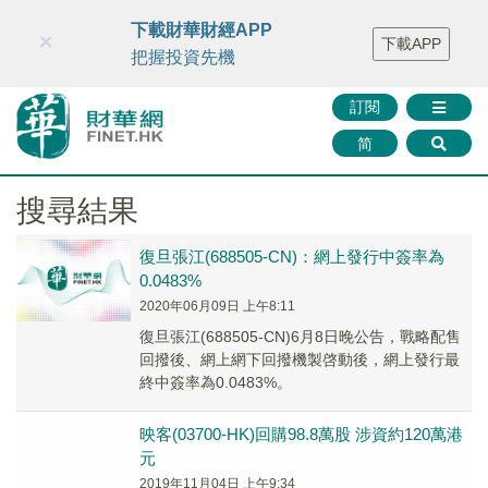
財華智庫網
FINTV
FINMETA
財華證券
媒體矩陣
下載財華財經APP
×
下載APP
智庫沙龍
聯絡我們
把握投資先機
訂閱
简
搜尋結果
復旦張江(688505-CN)：網上發行中簽率為
0.0483%
2020年06月09日 上午8:11
復旦張江(688505-CN)6月8日晚公告，戰略配售
回撥後、網上網下回撥機製啓動後，網上發行最
終中簽率為0.0483%。
映客(03700-HK)回購98.8萬股 涉資約120萬港
元
2019年11月04日 上午9:34