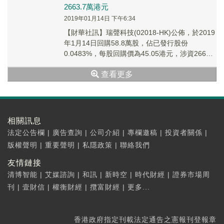
2663.7萬港元
2019年01月14日 下午6:34
【財華社訊】瑞聲科技(02018-HK)公佈，於2019
年1月14日回購58.8萬股，佔已發行股份
0.0483%，每股回購價為45.05港元，涉資2663.7
萬港元。
查看更多
相關訊息
法定公告欄
|
廣告查詢
|
公司介紹
|
專欄邀稿
|
投資者關係
|
版權聲明
|
重要聲明
|
私隱政策
|
聯絡我們
友情鏈接
清博智能
|
艾媒諮詢
|
和訊
|
新時空
|
時代財經
|
證券市場周
刊
|
壹財信
|
權衡財經
|
攬富財經
|
更多...
香港政府指定刊載法定通告之憲報刊登報章