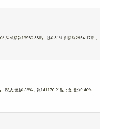
成指報13960.33點，漲0.31%;創指報2954.17點，
成指漲0.38%，報141176.21點；創指漲0.46%，