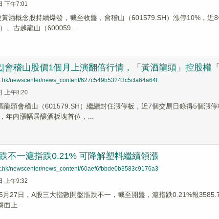
日 下午7:01
股黃酒概念股持續爆發，截至收盤，會稽山（601579.SH）漲停10%，
H）、古越龍山（600059....
代|會稽山股價1個月上演翻倍行情，「黃酒龍頭」控股權
net.hk/newscenter/news_content/627c549b53243c5cfa64a64f
日 上午8:20
黃酒龍頭會稽山（601579.SH）繼續封住漲停板，近7個交易日錄得5個
，年内漲幅居釀酒板塊首位，...
跌不一滬指跌0.21% 可降解塑料繼續領漲
net.hk/newscenter/news_content/60aef6fbbde0b3583c9176a3
日 上午9:32
月27日，A股三大指數開盤漲跌不一，截至開盤，滬指跌0.21%報3585.73點
盤面上...