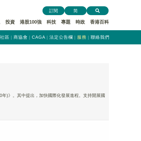
訂閱
简
遞
投資
港股100強
科技
專題
時政
香港百科
社區
商協會
CAGA
法定公告欄
服務
聯絡我們
030年)》。其中提出，加快國際化發展進程。支持開展國