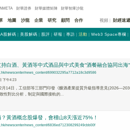
INMETA
財華證券
財華
媒體矩陣
財華
智庫沙龍
單
地圖
沙龍
企業
研究
顧問
合作
視頻
財經速
A股解碼
美股解碼
股評
研報
專訪
活動
Web3 Space專欄
支持白酒、黃酒等中式酒品與中式美食"酒餐融合協同出海"
net.hk/newscenter/news_content/699032295a7712a18c3d9586
日 下午4:23
2月14日，工信部等三部門印發《釀酒產業提質升級指導意見(2026—2
致性對比分析，制定與國際接軌的...
？黃酒概念股爆發，會稽山8天漲近75%！
net.hk/newscenter/news_content/6836ed712308299249cbb00f