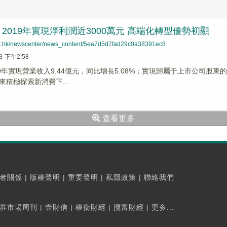
2019年實現淨利潤近3000萬元 高端化轉型優勢初顯
net.hk/newscenter/news_content/5ea7d5d7fad29c0a38391ec8
日 下午2:58
9年實現營業收入9.44億元，同比增長5.08%；實現歸屬于上市公司股東的淨
來積極探索新消費下...
查看更多
者關係
|
版權聲明
|
重要聲明
|
私隱政策
|
聯絡我們
券市場周刊
|
壹財信
|
權衡財經
|
攬富財經
|
更多...