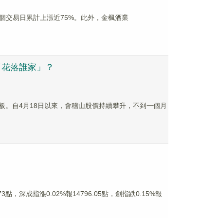
近8個交易日累計上漲近75%。此外，金楓酒業
「花落誰家」？
漲停板。自4月18日以來，會稽山股價持續攀升，不到一個月
，深成指漲0.02%報14796.05點，創指跌0.15%報