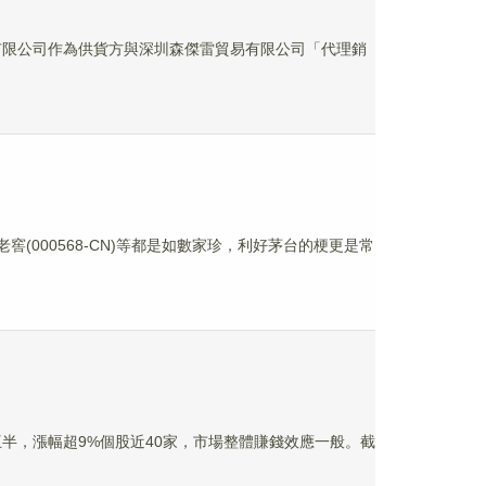
釀酒業有限公司作為供貨方與深圳森傑雷貿易有限公司「代理銷
州老窖(000568-CN)等都是如數家珍，利好茅台的梗更是常
半，漲幅超9%個股近40家，市場整體賺錢效應一般。截