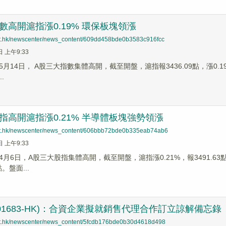
數高開滬指漲0.19% 環保板塊領漲
net.hk/newscenter/news_content/609dd458bde0b3583c916fcc
日 上午9:33
月14日， A股三大指數集體高開，截至開盤，滬指報3436.09點，漲0.19%;深
.
指高開滬指漲0.21% 半導體板塊強勢領漲
net.hk/newscenter/news_content/606bbb72bde0b335eab74ab6
日 上午9:33
月6日，A股三大股指集體高開，截至開盤，滬指漲0.21%，報3491.63點；深
點。盤面...
01683-HK)：合資企業擬就銷售代理合作訂立諒解備忘錄
net.hk/newscenter/news_content/5fcdb176bde0b30d4618d498