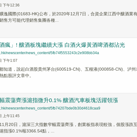
日 下午12:36
曠逸國際(01683-HK)公布，於2020年12月7日，合資企業江西中
銷售方可能代理銷售集團各種...
酒瘋」! 釀酒板塊繼續大漲 白酒火爆黃酒啤酒都沾光
net.hk/newscenter/news_content/5fb74f5553243c2e908bb34a
日 下午1:07
知道，說起白酒股貴州茅台(600519-CN)、五糧液(000858-CN)、泸
熱點股評文章中。
幅震蕩齊漲滬指微升0.1% 釀酒汽車板塊活躍領漲
net.hk/newscenter/news_content/5fb74207bde0b30d4618caa9
日 上午11:45
11月20日，滬深三大指數窄幅震蕩齊漲，創業板指表現較強，個股漲跌互
漲0.1%報3366.54點，...