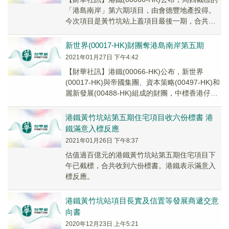
「港島南岸」第六期項目，由會德豐地產投得。
今次項目是黃竹坑站上蓋項目最後一期，合共收
到6份標書，包括長實、恒地、新地等本地發展
商。
新世界(00017-HK)財團奪港島南岸第五期
2021年01月27日 下午4:42
【財華社訊】港鐵(00066-HK)公布，新世界
(00017-HK)與帝國集團、資本策略(00497-HK)和
麗新發展(00488-HK)組成的財團，中標香港仔黃
竹坑站物業發展項目港島南岸第五期。
港鐵黃竹坑站第五期住宅項目收六份標書 港
鐵滿意入標反應
2021年01月26日 下午8:37
估值過百億元的港鐵黃竹坑站第五期住宅項目下
午已截標，合共收到六份標書。港鐵表示滿意入
標反應。
港鐵黃竹坑站項目長實及信置等發展商遞交意
向書
2020年12月23日 上午5:21