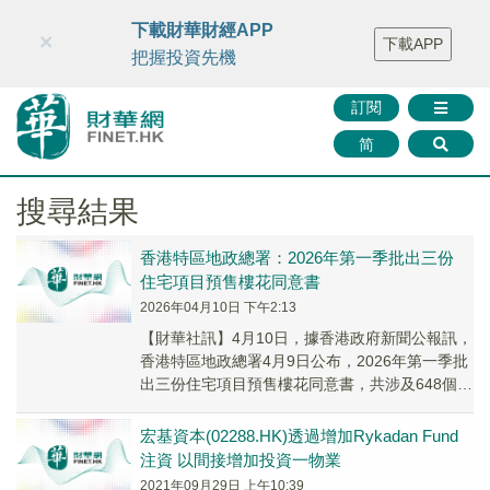
財華智庫網
FINTV
FINMETA
財華證券
媒體矩陣
下載財華財經APP
×
下載APP
智庫沙龍
聯絡我們
把握投資先機
訂閱
简
搜尋結果
香港特區地政總署：2026年第一季批出三份
住宅項目預售樓花同意書
2026年04月10日 下午2:13
【財華社訊】4月10日，據香港政府新聞公報訊，
香港特區地政總署4月9日公布，2026年第一季批
出三份住宅項目預售樓花同意書，共涉及648個住
宅單位。地政總署亦於第一季批出六份轉讓...
宏基資本(02288.HK)透過增加Rykadan Fund
注資 以間接增加投資一物業
2021年09月29日 上午10:39