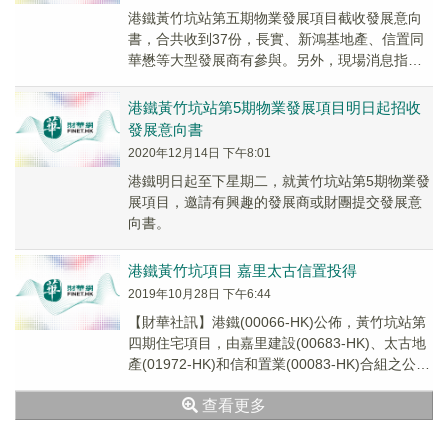
港鐵黃竹坑站第五期物業發展項目截收發展意向
書，合共收到37份，長實、新鴻基地產、信置同
華懋等大型發展商有參與。另外，現場消息指，
英皇、爪哇、其士集團、內房碧桂園、中國金茂
及旭輝都有提交意向書。
港鐵黃竹坑站第5期物業發展項目明日起招收
發展意向書
2020年12月14日 下午8:01
港鐵明日起至下星期二，就黃竹坑站第5期物業發
展項目，邀請有興趣的發展商或財團提交發展意
向書。
港鐵黃竹坑項目 嘉里太古信置投得
2019年10月28日 下午6:44
【財華社訊】港鐵(00066-HK)公佈，黃竹坑站第
四期住宅項目，由嘉里建設(00683-HK)、太古地
產(01972-HK)和信和置業(00083-HK)合組之公司
WCH Pr...
查看更多