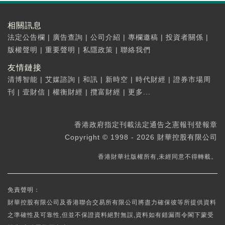
相關訊息
法定公告欄
|
廣告查詢
|
公司介紹
|
專欄邀稿
|
投資者關係
|
版權聲明
|
重要聲明
|
私隱政策
|
聯絡我們
友情鏈接
清博智能
|
艾媒諮詢
|
和訊
|
新時空
|
時代財經
|
證券市場周
刊
|
壹財信
|
權衡財經
|
攬富財經
|
更多...
香港政府指定刊載法定通告之憲報刊登報章
Copyright © 1998 - 2026 財華控股有限公司
香港財華社版權所有,未經同意不得轉載。
免責聲明：
財華控股有限公司及香港聯合交易所有限公司將盡力確保彼等所提供資料
之準確性及可靠性,但並不保證資料絕對無誤,資料如有錯漏而令閣下蒙受