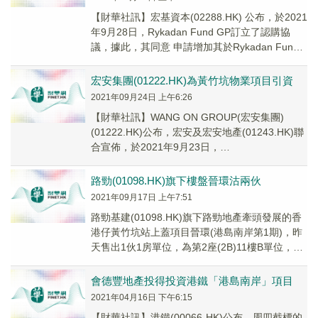
【財華社訊】宏基資本(02288.HK) 公布，於2021
年9月28日，Rykadan Fund GP訂立了認購協
議，據此，其同意 申請增加其於Rykadan Fund
的承擔及注...
宏安集團(01222.HK)為黃竹坑物業項目引資
2021年09月24日 上午6:26
【財華社訊】WANG ON GROUP(宏安集團)
(01222.HK)公布，宏安及宏安地產(01243.HK)聯
合宣佈，於2021年9月23日，
TreasureFountain(...
路勁(01098.HK)旗下樓盤晉環沽兩伙
2021年09月17日 上午7:51
路勁基建(01098.HK)旗下路勁地產牽頭發展的香
港仔黃竹坑站上蓋項目晉環(港島南岸第1期)，昨
天售出1伙1房單位，為第2座(2B)11樓B單位，實
用面積368方呎，成交價12...
會德豐地產投得投資港鐵「港島南岸」項目
2021年04月16日 下午6:15
【財華社訊】港鐵(00066-HK)公布，周四截標的