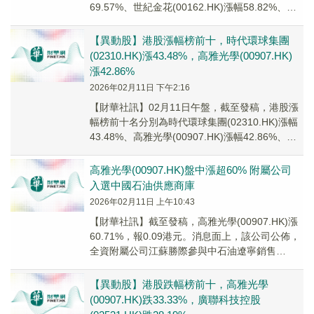
69.57%、世紀金花(00162.HK)漲幅58.82%、榮
晖控股(08213...
【異動股】港股漲幅榜前十，時代環球集團
(02310.HK)漲43.48%，高雅光學(00907.HK)
漲42.86%
2026年02月11日 下午2:16
【財華社訊】02月11日午盤，截至發稿，港股漲
幅榜前十名分別為時代環球集團(02310.HK)漲幅
43.48%、高雅光學(00907.HK)漲幅42.86%、嘉
進投資國際(003...
高雅光學(00907.HK)盤中漲超60% 附屬公司
入選中國石油供應商庫
2026年02月11日 上午10:43
​【財華社訊】截至發稿，高雅光學(00907.HK)漲
60.71%，報0.09港元。消息面上，該公司公佈，
全資附屬公司江蘇勝際參與中石油遼寧銷售
「2026年第一期非油商品供應商准...
【異動股】港股跌幅榜前十，高雅光學
(00907.HK)跌33.33%，廣聯科技控股