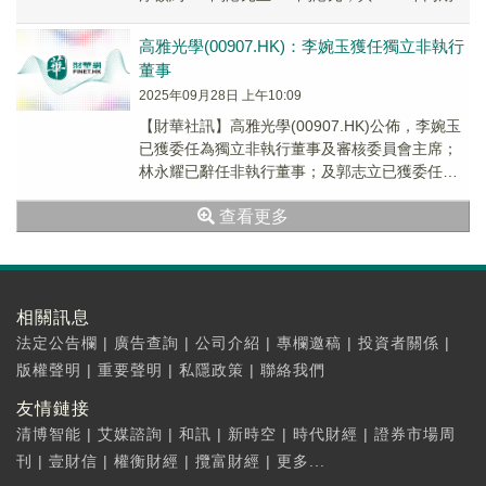
虧損約1380萬港元相比，...
高雅光學(00907.HK)：李婉玉獲任獨立非執行
董事
2025年09月28日 上午10:09
【財華社訊】高雅光學(00907.HK)公佈，李婉玉
已獲委任為獨立非執行董事及審核委員會主席；
林永耀已辭任非執行董事；及郭志立已獲委任為
非執行董事，自2025年9月25日起生效。
查看更多
相關訊息
法定公告欄
|
廣告查詢
|
公司介紹
|
專欄邀稿
|
投資者關係
|
版權聲明
|
重要聲明
|
私隱政策
|
聯絡我們
友情鏈接
清博智能
|
艾媒諮詢
|
和訊
|
新時空
|
時代財經
|
證券市場周
刊
|
壹財信
|
權衡財經
|
攬富財經
|
更多...