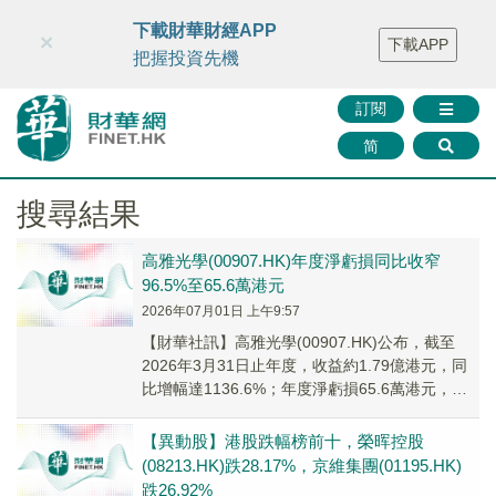
財華智庫網
FINTV
FINMETA
財華證券
媒體矩陣
下載財華財經APP
×
下載APP
智庫沙龍
聯絡我們
把握投資先機
訂閱
简
搜尋結果
高雅光學(00907.HK)年度淨虧損同比收窄
96.5%至65.6萬港元
2026年07月01日 上午9:57
​【財華社訊】高雅光學(00907.HK)公布，截至
2026年3月31日止年度，收益約1.79億港元，同
比增幅達1136.6%；年度淨虧損65.6萬港元，上
年同期虧損2050.5...
【異動股】港股跌幅榜前十，榮晖控股
(08213.HK)跌28.17%，京維集團(01195.HK)
跌26.92%