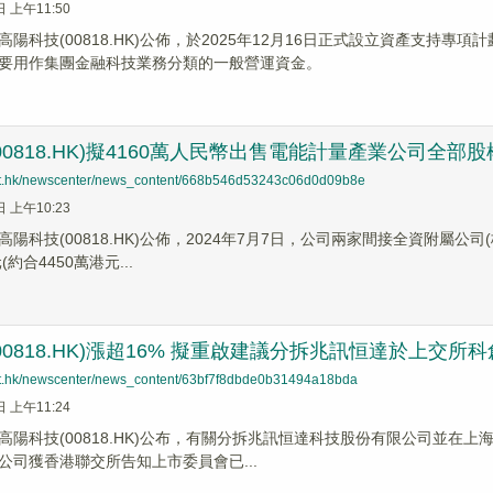
日 上午11:50
陽科技(00818.HK)公佈，於2025年12月16日正式設立資產支持專
要用作集團金融科技業務分類的一般營運資金。
00818.HK)擬4160萬人民幣出售電能計量產業公司全部股
net.hk/newscenter/news_content/668b546d53243c06d0d09b8e
日 上午10:23
高陽科技(00818.HK)公佈，2024年7月7日，公司兩家間接全資附屬
(約合4450萬港元...
00818.HK)漲超16% 擬重啟建議分拆兆訊恒達於上交所
net.hk/newscenter/news_content/63bf7f8dbde0b31494a18bda
日 上午11:24
高陽科技(00818.HK)公布，有關分拆兆訊恒達科技股份有限公司並在
公司獲香港聯交所告知上市委員會已...