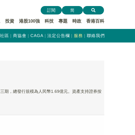
訂閱
简
遞
投資
港股100強
科技
專題
時政
香港百科
社區
商協會
CAGA
法定公告欄
服務
聯絡我們
計劃三期，總發行規模為人民幣1.69億元。資產支持證券按