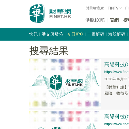
財華智庫網
FINTV
F
港股100強
官網
榜
快訊
港交所發佈
今日IPO
一圖解碼
港股解碼
搜尋結果
高陽科技(0
https://www.fi
2026年04月23
【財華社訊】高
風險、收益及
高陽科技(0
https://www.fi