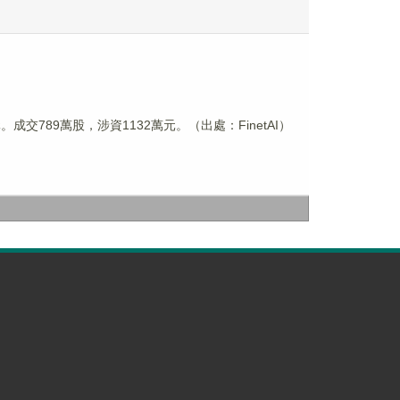
港元。成交789萬股，涉資1132萬元。（出處：FinetAI）