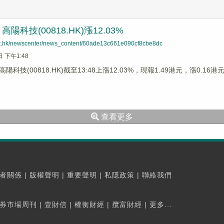
陽科技(00818.HK)漲12.03%
net.hk/newscenter/news_content/60ade13c661e090cf8cbe8dc
日 下午1:48
科技(00818.HK)截至13:48上漲12.03%，現報1.49港元，漲0.16
查看更多
者關係
|
版權聲明
|
重要聲明
|
私隱政策
|
聯絡我們
券市場周刊
|
壹財信
|
權衡財經
|
攬富財經
|
更多...