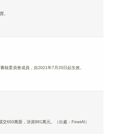
買賣。
審核委員會成員，自2021年7月20日起生效。
成交650萬股，涉資881萬元。（出處：FinetAI）