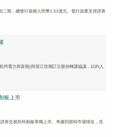
項計劃二期，總發行規模人民幣1.51億元。發行資產支持證券
權
公司(杭州電力與富順)與浙江浩潮訂立股份轉讓協議，以約人
科創板上市
上海證券交易所科創板單獨上市。考慮到當時市場情況，兆