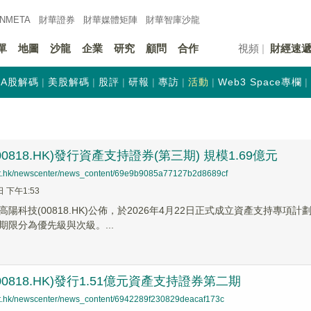
INMETA
財華證券
財華
媒體矩陣
財華
智庫沙龍
單
地圖
沙龍
企業
研究
顧問
合作
視頻
財經速
A股解碼
美股解碼
股評
研報
專訪
活動
Web3 Space專欄
0818.HK)發行資產支持證券(第三期) 規模1.69億元
net.hk/newscenter/news_content/69e9b9085a77127b2d8689cf
日 下午1:53
陽科技(00818.HK)公佈，於2026年4月22日正式成立資產支持專項
期限分為優先級與次級。...
0818.HK)發行1.51億元資產支持證券第二期
net.hk/newscenter/news_content/6942289f230829deacaf173c