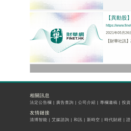
【異動股】高
https://www.fi
2021年05月26
【財華社訊】高陽
相關訊息
法定公告欄
|
廣告查詢
|
公司介紹
|
專欄邀稿
|
投資
友情鏈接
清博智能
|
艾媒諮詢
|
和訊
|
新時空
|
時代財經
|
證