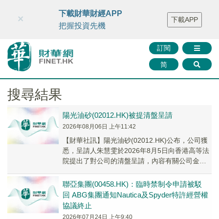
財華智庫網
FINTV
FINMETA
財華證券
媒體矩陣
下載財華財經APP
×
下載APP
智庫沙龍
聯絡我們
把握投資先機
訂閱
简
搜尋結果
陽光油砂(02012.HK)被提清盤呈請
2026年08月06日 上午11:42
【財華社訊】陽光油砂(02012.HK)公布，公司獲
悉，呈請人朱慧雯於2026年8月5日向香港高等法
院提出了對公司的清盤呈請，內容有關公司金額
約為65.73萬美元的財務義務。呈請...
聯亞集團(00458.HK)：臨時禁制令申請被駁
回 ABG集團通知Nautica及Spyder特許經營權
協議終止
2026年07月24日 上午9:40