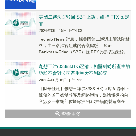
美國二審法院駁回 SBF 上訴，維持 FTX 案定
罪
2026年06月15日 上午4:03
Techub News 消息，據美國第二巡迴上訴法院材
料，由三名法官組成的合議庭駁回 Sam
Bankman-Fried（SBF）就 FTX 欺詐案提出的上
訴請求。法院認定其關於...
創想三維(03388.HK)澄清：相關糾紛所產生的
訴訟不會對公司產生重大不利影響
2026年06月08日 下午1:32
【財華社訊】創想三維(03388.HK)回應互聯網上
流傳的若干媒體報導及網絡輿情，媒體報導的內
容涉及一家總部位於歐洲的3D掃描儀製造商在美
國紐約州法院對公司提起訴訟，以及在中國涉...
查看更多