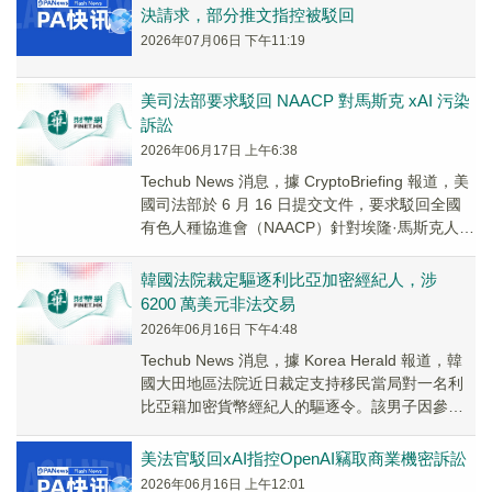
決請求，部分推文指控被駁回
2026年07月06日 下午11:19
美司法部要求駁回 NAACP 對馬斯克 xAI 污染
訴訟
2026年06月17日 上午6:38
Techub News 消息，據 CryptoBriefing 報道，美
國司法部於 6 月 16 日提交文件，要求駁回全國
有色人種協進會（NAACP）針對埃隆·馬斯克人工
智能公司...
韓國法院裁定驅逐利比亞加密經紀人，涉
6200 萬美元非法交易
2026年06月16日 下午4:48
Techub News 消息，據 Korea Herald 報道，韓
國大田地區法院近日裁定支持移民當局對一名利
比亞籍加密貨幣經紀人的驅逐令。該男子因參與
2021 年至 2022...
美法官駁回xAI指控OpenAI竊取商業機密訴訟
2026年06月16日 上午12:01