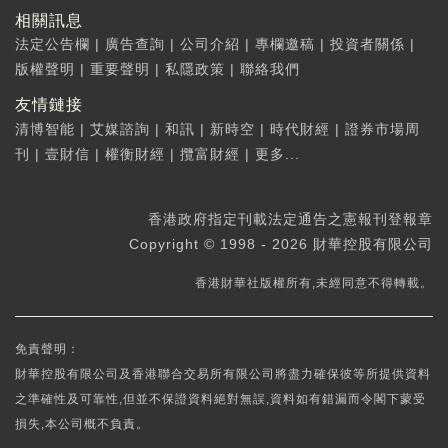
相關訊息
法定公告欄
|
廣告查詢
|
公司介紹
|
專欄邀稿
|
投資者關係
|
版權聲明
|
重要聲明
|
私隱政策
|
聯絡我們
友情鏈接
清博智能
|
艾媒諮詢
|
和訊
|
新時空
|
時代財經
|
證券市場周
刊
|
壹財信
|
權衡財經
|
攬富財經
|
更多...
香港政府指定刊載法定通告之憲報刊登報章
Copyright © 1998 - 2026 財華控股有限公司
香港財華社版權所有,未經同意不得轉載。
免責聲明：
財華控股有限公司及香港聯合交易所有限公司將盡力確保彼等所提供資料
之準確性及可靠性,但並不保證資料絕對無誤,資料如有錯漏而令閣下蒙受
損失,本公司概不負責。