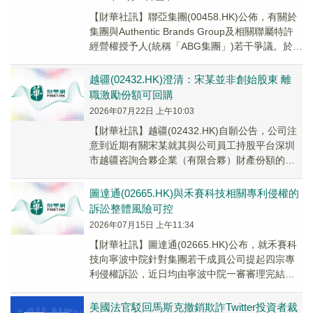
【財華社訊】聯亞集團(00458.HK)公佈，有關於
集團與Authentic Brands Group及相關聯屬特許
經營權授予人(統稱「ABG集團」)若干爭議。於
2026年7月2...
越疆(02432.HK)澄清：宋某並非創始股東 離
職激勵份額可回購
2026年07月22日 上午10:03
【財華社訊】越疆(02432.HK)自願公告，公司注
意到近期有關宋某就其與公司員工持股平台深圳
市越疆咨詢合夥企業（有限合夥）財產份額的不
實言論持續擴散，為釐清客觀事實，特此澄清
如...
圖達通(02665.HK)與禾賽科技相關專利侵權的
訴訟整體風險可控
2026年07月15日 上午11:34
【財華社訊】圖達通(02665.HK)公布，就禾賽科
技向寧波中院針對集團若干成員公司提起四宗專
利侵權訴訟，近日均由寧波中院一審審理完結，
其中，一宗因涉訴專利全部無效而被駁回起
訴，...
美國法官駁回馬斯克撤銷欺詐Twitter投資者裁