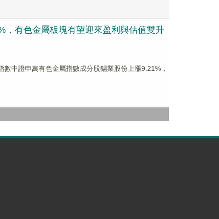
超3%，有色金屬板塊有望迎來盈利與估值雙升
億元。跟蹤指數中證申萬有色金屬指數成分股錫業股份上漲9.21%，