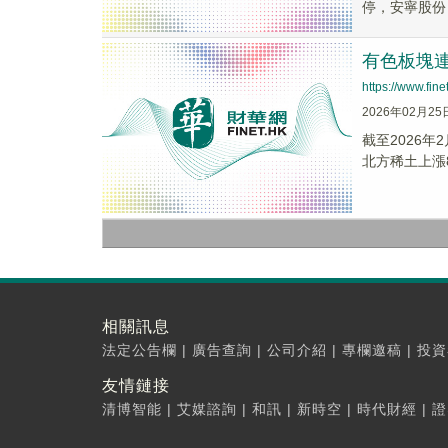
停，安寧股份
有色板塊連
https://www.fi
2026年02月25
截至2026年
北方稀土上漲8.
相關訊息
法定公告欄
|
廣告查詢
|
公司介紹
|
專欄邀稿
|
投資
友情鏈接
清博智能
|
艾媒諮詢
|
和訊
|
新時空
|
時代財經
|
證