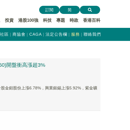
訂閱
简
遞
投資
港股100強
科技
專題
時政
香港百科
社區
商協會
CAGA
法定公告欄
服務
聯絡我們
0)開盤衝高漲超3%
。成分股金鉬股份上漲6.78%，興業銀錫上漲5.92%，紫金礦