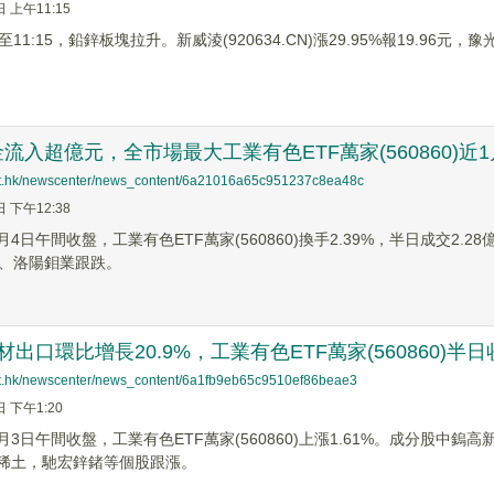
日 上午11:15
1:15，鉛鋅板塊拉升。新威淩(920634.CN)漲29.95%報19.96元，豫光金
流入超億元，全市場最大工業有色ETF萬家(560860)
net.hk/newscenter/news_content/6a21016a65c951237c8ea48c
日 下午12:38
6月4日午間收盤，工業有色ETF萬家(560860)換手2.39%，半日成交
、洛陽鉬業跟跌。
材出口環比增長20.9%，工業有色ETF萬家(560860)半
net.hk/newscenter/news_content/6a1fb9eb65c9510ef86beae3
日 下午1:20
6月3日午間收盤，工業有色ETF萬家(560860)上漲1.61%。成分股中鎢
中國稀土，馳宏鋅鍺等個股跟漲。