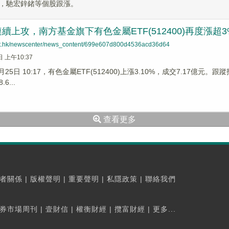
，馳宏鋅鍺等個股跟漲。
續上攻，南方基金旗下有色金屬ETF(512400)再度漲
net.hk/newscenter/news_content/699e607d800d4536acd36d64
日 上午10:37
2月25日 10:17，有色金屬ETF(512400)上漲3.10%，成交7.17
6...
查看更多
者關係
|
版權聲明
|
重要聲明
|
私隱政策
|
聯絡我們
券市場周刊
|
壹財信
|
權衡財經
|
攬富財經
|
更多...