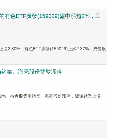
色ETF廣發(159029)盤中漲超2%，工
漲2.30%，有色ETF廣發(159029)上漲2.37%。成份股
雲南鍺業、海亮股份雙雙漲停
上漲0.19%，持倉股雲南鍺業、海亮股份漲停，騰遠钴業上漲