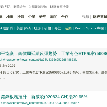
INMETA
財華證券
財華
媒體矩陣
財華
智庫沙龍
單
地圖
沙龍
企業
研究
顧問
合作
視頻
財經速
A股解碼
美股解碼
股評
研報
專訪
活動
Web3 Space專欄
平協議，鎢價周延續反彈趨勢，工業有色ETF萬家(56086
net.hk/newscenter/news_content/6a2f5d4365c9512d848863fc
日 上午10:02
6月15日 09:30，工業有色ETF萬家(560860)上漲3.45%，衝擊3連漲
...
鋅板塊拉升，新威淩(920634.CN)漲29.95%
net.hk/newscenter/news_content/6a2b79c8a700332b531c0ed7