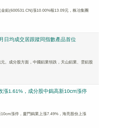
鉛(600531.CN)漲10.00%報13.09元，株冶集團
近1月日均成交居跟蹤同指數產品首位
2.28億元。成分股方面，中國鋁業領跌，天山鋁業、雲鋁股
日收漲1.61%，成分股中鎢高新10cm漲停
高新10cm漲停，廈門鎢業上漲7.49%，海亮股份上漲