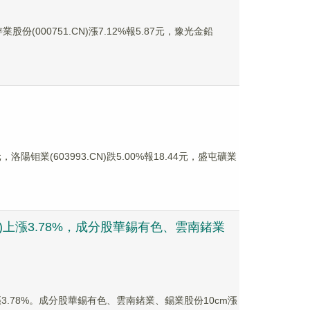
股份(000751.CN)漲7.12%報5.87元，豫光金鉛
洛陽钼業(603993.CN)跌5.00%報18.44元，盛屯礦業
)上漲3.78%，成分股華錫有色、雲南鍺業
)上漲3.78%。成分股華錫有色、雲南鍺業、錫業股份10cm漲