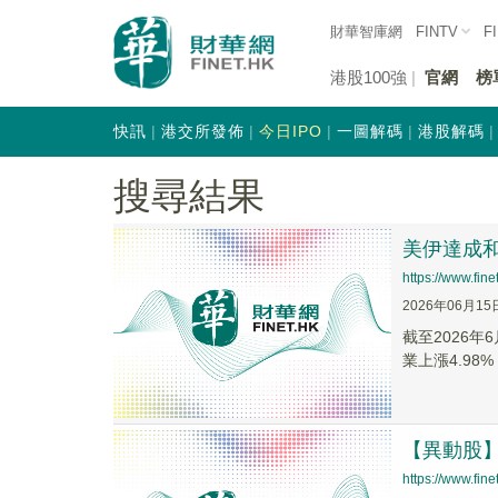
財華智庫網
FINTV
F
港股100強
官網
榜
快訊
港交所發佈
今日IPO
一圖解碼
港股解碼
搜尋結果
美伊達成和
https://www.fi
2026年06月15
截至2026年
業上漲4.98%，
【異動股】鉛
https://www.fi