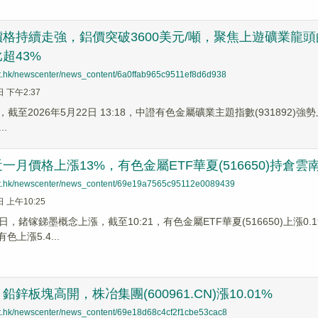
格持續走強，鋁價突破3600美元/噸，聚焦上遊礦業龍頭的有
超43%
net.hk/newscenter/news_content/6a0ffab965c9511ef8d6d938
日 下午2:37
截至2026年5月22日 13:18，中證有色金屬礦業主題指數(931892)強勢上
.
一月價格上漲13%，有色金屬ETF華夏(516650)持倉
net.hk/newscenter/news_content/69e19a7565c95112e0089439
日 上午10:25
17日，鍺镓銻墨概念上漲，截至10:21，有色金屬ETF華夏(516650)
色上漲5.4...
鋅板塊高開，株冶集團(600961.CN)漲10.01%
net.hk/newscenter/news_content/69e18d68c4cf2f1cbe53cac8