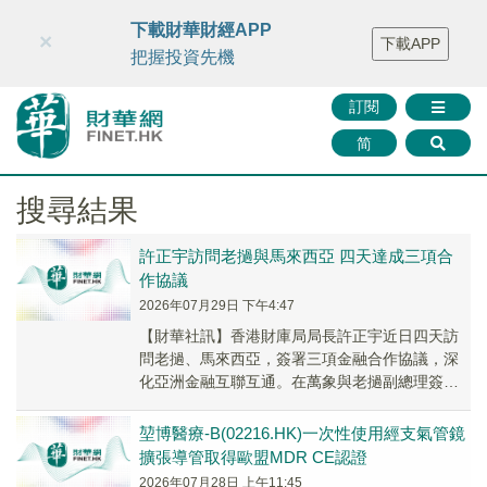
財華智庫網
FINTV
FINMETA
財華證券
媒體矩陣
下載財華財經APP
×
下載APP
智庫沙龍
聯絡我們
把握投資先機
訂閱
简
搜尋結果
許正宇訪問老撾與馬來西亞 四天達成三項合
作協議
2026年07月29日 下午4:47
【財華社訊】香港財庫局局長許正宇近日四天訪
問老撾、馬來西亞，簽署三項金融合作協議，深
化亞洲金融互聯互通。在萬象與老撾副總理簽黃
金市場備忘錄，搭建雙向黃金流通渠道，香港中
央黃金清算...
堃博醫療-B(02216.HK)一次性使用經支氣管鏡
擴張導管取得歐盟MDR CE認證
2026年07月28日 上午11:45