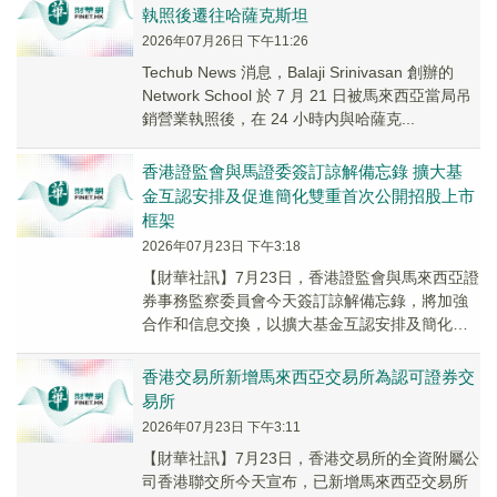
執照後遷往哈薩克斯坦
2026年07月26日 下午11:26
Techub News 消息，Balaji Srinivasan 創辦的
Network School 於 7 月 21 日被馬來西亞當局吊
銷營業執照後，在 24 小時内與哈薩克...
香港證監會與馬證委簽訂諒解備忘錄 擴大基
金互認安排及促進簡化雙重首次公開招股上市
框架
2026年07月23日 下午3:18
【財華社訊】7月23日，香港證監會與馬來西亞證
券事務監察委員會今天簽訂諒解備忘錄，將加強
合作和信息交換，以擴大基金互認安排及簡化雙
重首次公開招股上市框架，這標誌著香港與馬來
西亞資...
香港交易所新增馬來西亞交易所為認可證券交
易所
2026年07月23日 下午3:11
【財華社訊】7月23日，香港交易所的全資附屬公
司香港聯交所今天宣布，已新增馬來西亞交易所