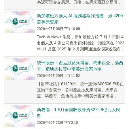
為認可證券交易所。日後，在馬來西亞交易所主
市場主要上市的公司可以在香港申請第二上市。
東南亞...
新加坡檢方擴大 AI 服務器欺詐指控，涉 4200
萬美元資産
2026年07月06日 下午10:09
Techub News 消息，新加坡檢方於 7 月 1 日對 4
名個人及 4 家公司提出額外指控，指控其在 2023
年 11 月至 2025 年 2 月期間通過虛假陳述最終
用...
統一股份：產品涉及柬埔寨、馬來西亞，墨西
哥、危地馬拉等中南美洲國家市場
2026年06月29日 上午11:52
【財華社訊】6月29日，統一股份(600506.SH)在
互動平台表示，公司產品涉及柬埔寨、馬來西
亞，墨西哥、危地馬拉等中南美洲國家市場，逐
步拓展中東地區。尊敬的投資者，您好！公司...
商務部：1-5月全國吸收外資3272.9億元人民
幣
2026年06月23日 下午2:10