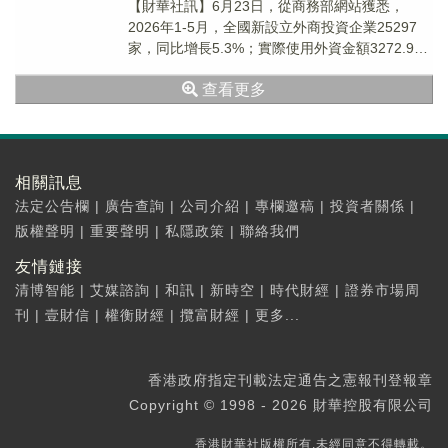
【財華社訊】6月23日，從商務部網站獲悉，
2026年1-5月，全國新設立外商投資企業25297
家，同比增長5.3%；實際使用外資金額3272.9億
元人民幣，同比下降8.6%。5月...
查看更多
相關訊息
法定公告欄
|
廣告查詢
|
公司介紹
|
專欄邀稿
|
投資者關係
|
版權聲明
|
重要聲明
|
私隱政策
|
聯絡我們
友情鏈接
清博智能
|
艾媒諮詢
|
和訊
|
新時空
|
時代財經
|
證券市場周
刊
|
壹財信
|
權衡財經
|
攬富財經
|
更多...
香港政府指定刊載法定通告之憲報刊登報章
Copyright © 1998 - 2026 財華控股有限公司
香港財華社版權所有,未經同意不得轉載。