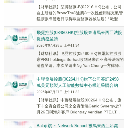
【財華社訊】堃博醫療-B(02216.HK)公布，公司
自主研發的BroncTru®途擴®一次性使用經支氣管
鏡擴張導管近日取得歐盟醫療器械法規(「歐盟
MDR」)CE認證。本次取得歐...
飛霓控股(08480.HK)控股股東遭馬來西亞法院
提清盤呈請
2026年07月28日 上午11:34
【财华社讯】飞霓控股(08480.HK)披露其控股股
东PRG holdings Berhad收到马来西亚高等法院的
清盘呈请。本次呈请由Ng Yan Cheng一方律师提
出，缘由为...
中聯發展控股(00264.HK)旗下公司簽訂2498
萬美元預製人工智能數據中心模組采購合約
2026年07月27日 上午11:32
【財華社訊】中聯發展控股(00264.HK)公布，旗
下非全資合營公司之全資附屬Ganic Synergy於7
月26日與海外客戶 Brightray Veridian PTE.LT...
Balaji 旗下 Network School 被馬來西亞吊銷