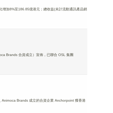
同比增加8%至186.85億港元；總收益(未計流動通訊產品銷
a Brands 合資成立）宣佈，已聯合 OSL 集團
ca Brands 成立的合資企業 Anchorpoint 獲香港