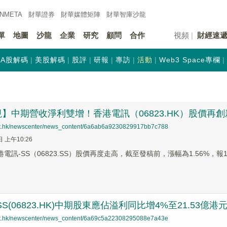
INMETA
財華證券
財華
媒體矩陣
財華
智庫沙龍
單
地圖
沙龍
企業
研究
顧問
合作
視頻
財經速
A股解碼
美股解碼
股評
研報
專訪
活動
Web3 Space專欄
】中期營收淨利雙增！香港電訊（06823.HK）股價再創
net.hk/newscenter/news_content/6a6ab6a9230829917bb7c788
日 上午10:26
港電訊-SS（06823.SS）股價再度走高，截至發稿前，漲幅為1.56%，報
S(06823.HK)中期股東應佔溢利同比增4%至21.53億港元
net.hk/newscenter/news_content/6a69c5a22308295088e7a43e