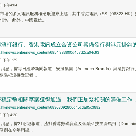
日 下午4:04
市場的多只電訊服務概念股迎來上漲，其中香港電訊-+SS（06823.HK
0%；此外，中國電信...
與渣打銀行、香港電訊成立合資公司籌備發行與港元掛鈎
net.hk/newscenter/news_content/6854f383800d457d2ca04c93
日 下午1:29
News 消息，據每日經濟新聞報道，安擬集團（Animoca Brands）
陽杞浚接受記者...
著穩定幣相關草案獲得通過，我們正加緊相關的籌備工作
net.hk/newscenter/news_content/68303092800d45cda85c3892
日 下午4:20
News 消息，據21財經報道，渣打香港數碼資産及金融科技主管馬飛（Domin
例在今年稍後...