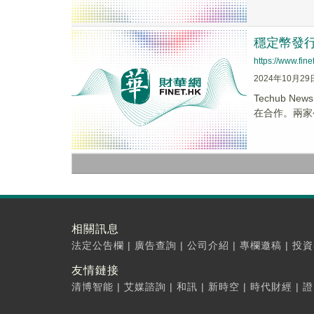
穩定幣發行
https://www.fi
2024年10月29
Techub 
在合作。兩家公司
相關訊息
法定公告欄
|
廣告查詢
|
公司介紹
|
專欄邀稿
|
投資
友情鏈接
清博智能
|
艾媒諮詢
|
和訊
|
新時空
|
時代財經
|
證