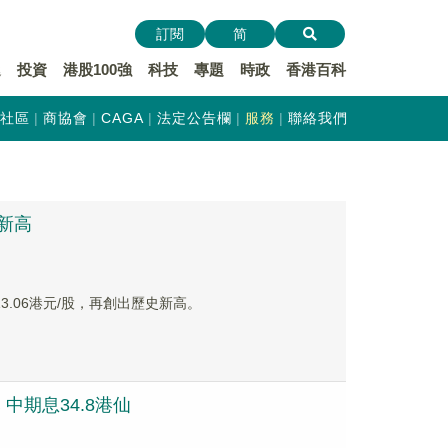
訂閱
简
遞
投資
港股100強
科技
專題
時政
香港百科
社區
商協會
CAGA
法定公告欄
服務
聯絡我們
新高
13.06港元/股，再創出歷史新高。
 中期息34.8港仙