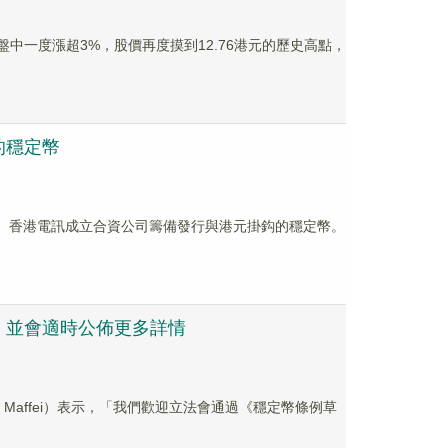
）盤中一度漲超3%，股價再度摸到12.76港元的歷史高點，
的穩定幣
與渣打銀行、香港電訊成立合資公司籌備發行與港元掛鈎的穩定幣。
，並會適時公佈更多詳情
ic Maffei）表示，「我們歡迎立法會通過《穩定幣條例草