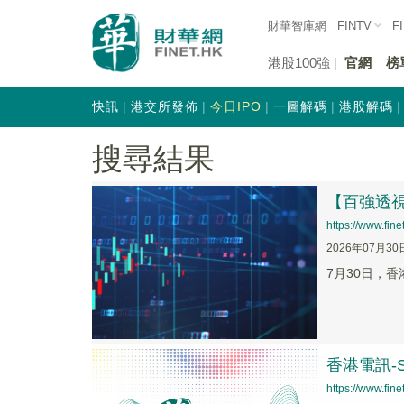
財華智庫網
FINTV
F
港股100強
官網
榜
快訊
港交所發佈
今日IPO
一圖解碼
港股解碼
搜尋結果
【百強透視
https://www.fi
2026年07月30
7月30日，香
香港電訊-S
https://www.fi