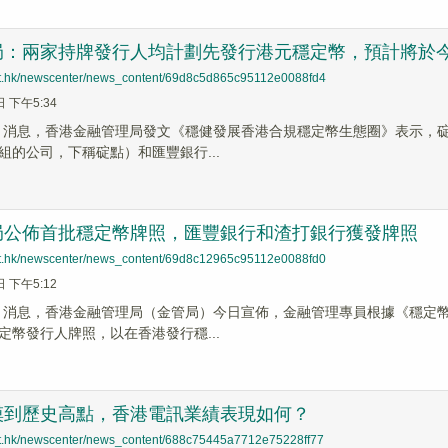
局：兩家持牌發行人均計劃先發行港元穩定幣，預計將於
net.hk/newscenter/news_content/69d8c5d865c95112e0088fd4
日 下午5:34
 News 消息，香港金融管理局發文《穩健發展香港合規穩定幣生態圈》表
組的公司，下稱碇點）和匯豐銀行...
局公佈首批穩定幣牌照，匯豐銀行和渣打銀行獲發牌照
net.hk/newscenter/news_content/69d8c12965c95112e0088fd0
日 下午5:12
 News 消息，香港金融管理局（金管局）今日宣佈，金融管理專員根據《
定幣發行人牌照，以在香港發行穩...
摸到歷史高點，香港電訊業績表現如何？
net.hk/newscenter/news_content/688c75445a7712e75228ff77