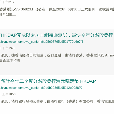
日 下午5:17
港電訊-SS(06823.HK)公布，截至2026年6月30日止六個月，總收益
168....
HKDAP完成以太坊主網轉賬測試，最快今年分階段發行
net.hk/newscenter/news_content/6a05607765c9511770b6e7f4
日 下午1:40
News 消息，據香港經濟日報報道，碇點金融（由渣打香港、香港電訊及 Animoc
富途旗下持牌...
預計今年二季度分階段發行港元穩定幣 HKDAP
net.hk/newscenter/news_content/69d9b29365c95112e0088ff0
日 上午10:29
ews 消息，渣打銀行發佈公告稱，由渣打銀行（香港）有限公司、香港電訊及 Animo
.