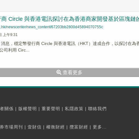
商 Circle 與香港電訊探討在為香港商家開發基於區
net.hk/newscenter/news_content/67203bb2800d45894070755c
日 上午9:31
News 消息，穩定幣發行商 Circle 與香港電訊（HKT）達成合作，以
利用 Circ...
查看更多
者關係
|
版權聲明
|
重要聲明
|
私隱政策
|
聯絡我們
券市場周刊
|
壹財信
|
權衡財經
|
攬富財經
|
更多...