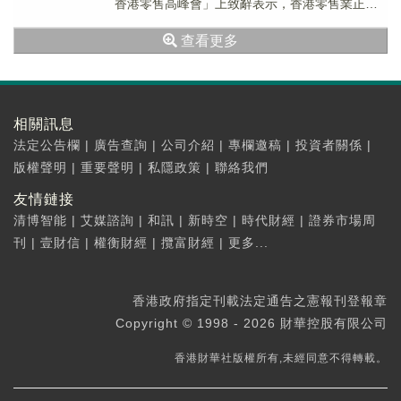
香港零售高峰會」上致辭表示，香港零售業正面
臨外圍經貿環境不明朗、本地經濟結構轉型及消
查看更多
費習...
相關訊息
法定公告欄
|
廣告查詢
|
公司介紹
|
專欄邀稿
|
投資者關係
|
版權聲明
|
重要聲明
|
私隱政策
|
聯絡我們
友情鏈接
清博智能
|
艾媒諮詢
|
和訊
|
新時空
|
時代財經
|
證券市場周
刊
|
壹財信
|
權衡財經
|
攬富財經
|
更多...
香港政府指定刊載法定通告之憲報刊登報章
Copyright © 1998 - 2026 財華控股有限公司
香港財華社版權所有,未經同意不得轉載。