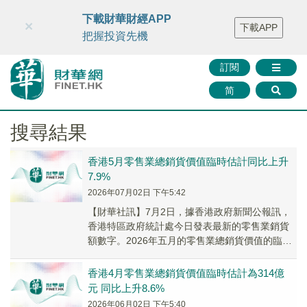
財華智庫網
FINTV
FINMETA
財華證券
媒體矩陣
下載財華財經APP
×
下載APP
智庫沙龍
聯絡我們
把握投資先機
訂閱
简
搜尋結果
香港5月零售業總銷貨價值臨時估計同比上升
7.9%
2026年07月02日 下午5:42
【財華社訊】7月2日，據香港政府新聞公報訊，
香港特區政府統計處今日發表最新的零售業銷貨
額數字。2026年五月的零售業總銷貨價值的臨時
估計為338億元，較2025年同月上升7.9%...
香港4月零售業總銷貨價值臨時估計為314億
元 同比上升8.6%
2026年06月02日 下午5:40