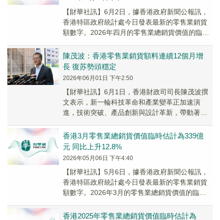
【財華社訊】6月2日，據香港政府新聞公報訊，
香港特區政府統計處今日發表最新的零售業銷貨
額數字。2026年四月的零售業總銷貨價值的臨時
估計為314億元，較2025年同月上升8.6%...
陳茂波：香港零售業銷貨額料連續12個月增
長 復苏勢頭穩定
2026年06月01日 下午2:50
【財華社訊】6月1日，香港財政司司長陳茂波撰
文表示，新一輪科技革命和產業變革正加速演
進，技術突破、產品創新與設計革新，帶動著投
資與銷售，成為經濟增長的主要動力之一。在人
工智能相關...
​香港3月零售業總銷貨價值臨時估計為339億
元 同比上升12.8%
2026年05月06日 下午4:40
【財華社訊】5月6日，據香港政府新聞公報訊，
香港特區政府統計處今日發表最新的零售業銷貨
額數字。2026年3月的零售業總銷貨價值的臨時
估計為339億元，較2025年同月上升12.8...
​香港2025年零售業總銷貨價值臨時估計為