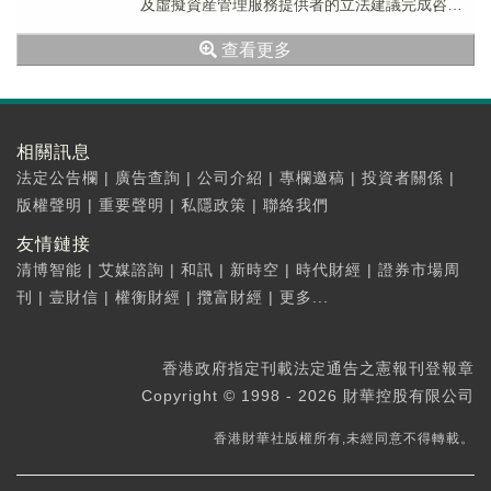
及虛擬資産管理服務提供者的立法建議完成咨詢
總結，目前相關建議獲得市場廣泛支持。新...
查看更多
相關訊息
法定公告欄
|
廣告查詢
|
公司介紹
|
專欄邀稿
|
投資者關係
|
版權聲明
|
重要聲明
|
私隱政策
|
聯絡我們
友情鏈接
清博智能
|
艾媒諮詢
|
和訊
|
新時空
|
時代財經
|
證券市場周
刊
|
壹財信
|
權衡財經
|
攬富財經
|
更多...
香港政府指定刊載法定通告之憲報刊登報章
Copyright © 1998 - 2026 財華控股有限公司
香港財華社版權所有,未經同意不得轉載。