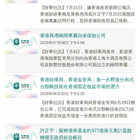
【財華社訊】7月21日，據香港政府新聞公報訊，
香港財經事務及庫務局局長許正宇7月20日展開其
老撾萬象訪問行程，並與老撾財政部簽訂推動兩
地黃金巿場和金融服務合作的諒解備忘錄。備忘
錄...
香港再增兩間專屬自保保險公司
2026年07月08日 下午4:06
【財華社訊】7月8日，香港財庫局发布，歡迎香
港保險業監管局分別向由香港上海大酒店有限公
司及順豐控股股份有限公司新設立的兩間專屬自
保保險公司發出授權。香港的專屬自保保險公司
至今增至...
香港財庫局、香港金管局：進一步釋放分布式
分類帳技術在香港固定收益市場的潛力
2026年06月30日 下午4:35
【財華社訊】香港財庫局與香港金管局6月29日聯
合公布，已完成就促進分布式分類帳技術(DLT)在
香港固定收益市場進一步應用所進行的首階段檢
視。檢視結果顯示目前香港的法律及監管環境
經...
許正宇：擬將債券基金約377億港元累計盈餘
轉撥至政府綜合帳目