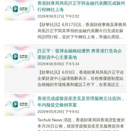
合性...
香港財庫局局長許正宇與金融代表團完成蘇州
行程轉往上海
2026年06月17日 下午2:02
【財華社訊】6月17日訊，香港財經事務及庫務局
局長許正宇與其率領的金融代表團今日完成在蘇
州訪問行程，並於下午轉往上海，準備出席陸家
嘴論壇。代表團在蘇州期間到訪企業、出席交流
會，並...
許正宇：發揮金融樞紐優勢 將香港打造為企
業財資中心主要基地
2026年06月09日 下午5:34
【財華社訊】6月9日，香港財庫局局長許正宇在
企業財資中心論壇致辭表示，在稅務優惠制度結
合積極的市場推廣和建設工作下，在香港設立的
企業財資中心數目錄得顯著增長。其中，在特區
政府推動...
香港完成虛擬資産意見及管理服務立法咨詢，
年内擬提交條例草案
2026年05月29日 下午9:41
Techub News 消息，香港財庫局與香港證監會於
本月26日公佈，就規管虛擬資産意見服務提供者