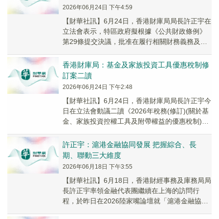
2026年06月24日 下午4:59
【財華社訊】6月24日，香港財庫局局長許正宇在
立法會表示，特區政府擬根據《公共財政條例》
第29條提交決議，批准在履行相關財務義務及法
律責任後，將債券基金盈餘撥入政府一般收入。
債券...
香港財庫局：基金及家族投資工具優惠稅制修
訂案二讀
2026年06月24日 下午2:48
【財華社訊】6月24日，香港財庫局局長許正宇今
日在立法會動議二讀《2026年稅務(修訂)(關於基
金、家族投資控權工具及附帶權益的優惠稅制)條
例草案》。草案建議優化統一基金免稅制度...
許正宇：滬港金融協同發展 把握綜合、長
期、聯動三大維度
2026年06月18日 下午3:55
【財華社訊】6月18日，香港財經事務及庫務局局
長許正宇率領金融代表團繼續在上海的訪問行
程，於昨日在2026陸家嘴論壇就「滬港金融協同
發展賦能高水平金融開放」議題發言，提出從綜