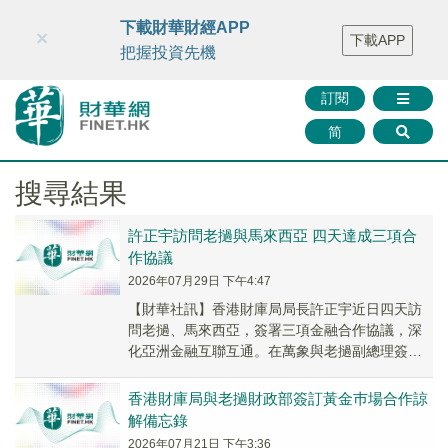
財華智庫網
FINTV
FINMETA
財華證券
媒體矩陣
下載財華財經APP
×
下載APP
智庫沙龍
聯絡我們
把握投資先機
訂閱
简
搜尋結果
許正宇訪問老撾與馬來西亞 四天達成三項合
作協議
2026年07月29日 下午4:47
【財華社訊】香港財庫局局長許正宇近日四天訪
問老撾、馬來西亞，簽署三項金融合作協議，深
化亞洲金融互聯互通。在萬象與老撾副總理簽黃
金市場備忘錄，搭建雙向黃金流通渠道，香港中
央黃金清算...
香港財庫局與老撾財政部簽訂黃金巿場合作諒
解備忘錄
2026年07月21日 下午3:36