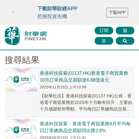
財華智庫網
FINTV
FINMETA
財華證券
媒體矩陣
下載財華財經APP
×
下載APP
智庫沙龍
聯絡我們
把握投資先機
訂閱
简
搜尋結果
香港科技探索(01137.HK)香港電子商貿業務
10月訂單商品交易額達6.88億港元
2025年11月10日 上午10:58
【財華社訊】香港科技探索(01137.HK)公佈，香
港電子商貿業務於2025年十月略有回升，主要由
十月感謝祭所帶動。平均每日訂單總商品交易額
2220萬港元，環比增長2.8%，同比...
香港科技探索：香港電子商貿業務4月平均每
日訂單總商品交易額同比降2.8%
2025年05月13日 上午11:41