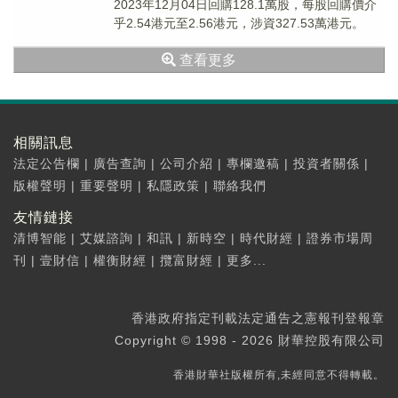
2023年12月04日回購128.1萬股，每股回購價介
乎2.54港元至2.56港元，涉資327.53萬港元。
查看更多
相關訊息
法定公告欄
|
廣告查詢
|
公司介紹
|
專欄邀稿
|
投資者關係
|
版權聲明
|
重要聲明
|
私隱政策
|
聯絡我們
友情鏈接
清博智能
|
艾媒諮詢
|
和訊
|
新時空
|
時代財經
|
證券市場周
刊
|
壹財信
|
權衡財經
|
攬富財經
|
更多...
香港政府指定刊載法定通告之憲報刊登報章
Copyright © 1998 - 2026 財華控股有限公司
香港財華社版權所有,未經同意不得轉載。